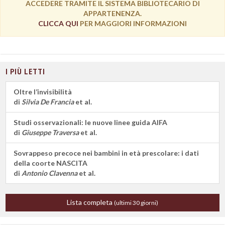
ACCEDERE TRAMITE IL SISTEMA BIBLIOTECARIO DI
APPARTENENZA.
CLICCA QUI
PER MAGGIORI INFORMAZIONI
I PIÙ LETTI
Oltre l’invisibilità
di
Silvia De Francia
et al.
Studi osservazionali: le nuove linee guida AIFA
di
Giuseppe Traversa
et al.
Sovrappeso precoce nei bambini in età prescolare: i dati
della coorte NASCITA
di
Antonio Clavenna
et al.
Lista completa
(ultimi 30 giorni)