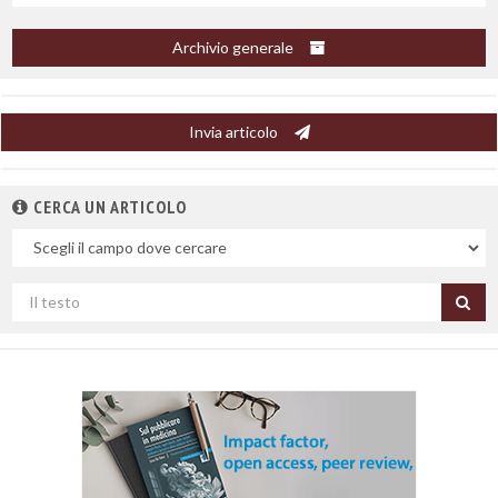
Archivio generale
Invia articolo
CERCA UN ARTICOLO
Nel
campo
Cerca
per
titolo