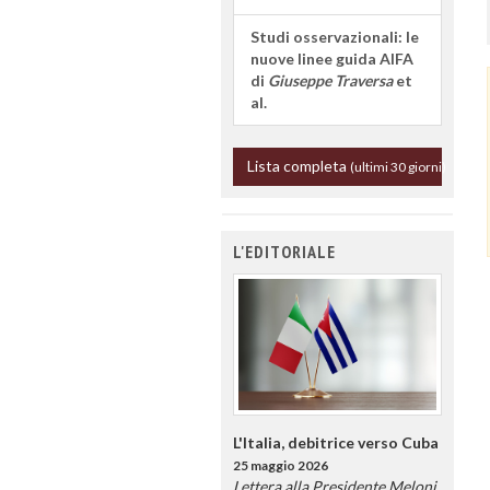
Studi osservazionali: le
nuove linee guida AIFA
di
Giuseppe Traversa
et
al.
Lista completa
(ultimi 30 giorni)
L'EDITORIALE
L'Italia, debitrice verso Cuba
25 maggio 2026
Lettera alla Presidente Meloni