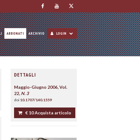
LI
ABBONATI
ARCHIVIO
LOGIN
DETTAGLI
Maggio-Giugno 2006, Vol.
22,
N. 3
doi
10.1707/140.1559
€ 10 Acquista articolo