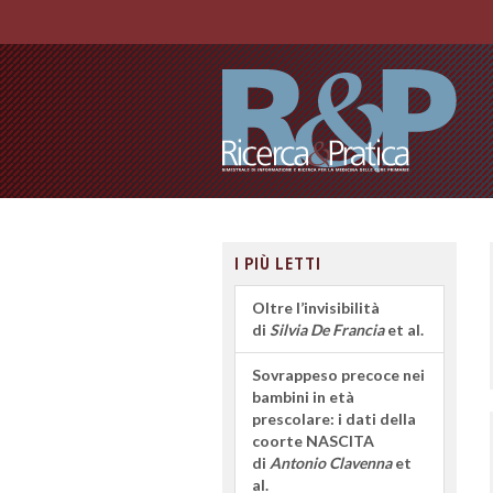
I PIÙ LETTI
Oltre l’invisibilità
di
Silvia De Francia
et al.
Sovrappeso precoce nei
bambini in età
prescolare: i dati della
coorte NASCITA
di
Antonio Clavenna
et
al.