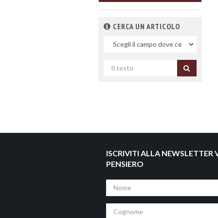
CERCA UN ARTICOLO
Nel
campo
Cerca
per
titolo
ISCRIVITI ALLA NEWSLETTER V
PENSIERO
Nome
Cognome