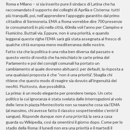
Roma e Milano – si sia inserito pure il sindaco di Latina che ha
raccomandato il supporto dei colleghi di Aprilia e Cisterna: tutti
più tranquilli, poi, nell’apprendere l’appoggio garantito dal primo
cittadino di Sermoneta. EMA a Roma vorrebbe dire 700 presenze
(e consumatori) in più nella città, 60mila voli l’anno per Ciampino e
Fiumicino. Buttali via. Eppure, non è una priorità, e quando
leggerai queste righe l’EMA sarà già stata assegnata al fresco di
qualche città europea meno mediterranea delle nostre.
Fatto sta che la politica è una roba ben diversa dal passato e
questo vento di novità che ha mischiato le carte prima del
Parlamento e poi dei consigli comunali ha portato un
cambiamento al quale dovremo abituarci: per default, la risposta a
una qualsiasi proposta è che “non è una priorità”. Sbaglia chi
ritiene che questo modo di reagire sia dovuto all’ingenuità dei
neofiti. Piuttosto, due possibilità.
La prima: è un modo elegante per prendere tempo. Un ceto
politico la cui ignoranza è stata svelata dalle interrogazioni al volo
delle Iene in piazza Montecitorio non sa neanche cosa sia l’EMA
(al massimo, chi avesse fatto il classico sospetterebbe c’entri il
sangue). Risponde dunque
non è una priorità
, la sera a casa
guarda su Wikipedia, così da smentirsi il giorno dopo. Come per lo
stadio della Roma: il lunedì non era una priorità e il martedì il