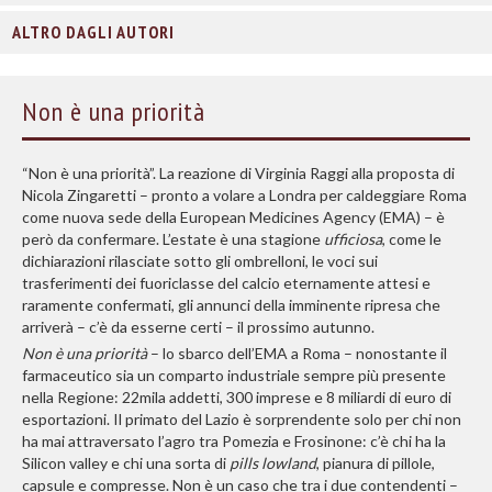
ALTRO DAGLI AUTORI
Non è una priorità
“N
on è una priorità”. La reazione di Virginia Raggi alla proposta di
Nicola Zingaretti – pronto a volare a Londra per caldeggiare Roma
come nuova sede della European Medicines Agency (EMA) – è
però da confermare. L’estate è una stagione
ufficiosa
, come le
dichiarazioni rilasciate sotto gli ombrelloni, le voci sui
trasferimenti dei fuoriclasse del calcio eternamente attesi e
raramente confermati, gli annunci della imminente ripresa che
arriverà – c’è da esserne certi – il prossimo autunno.
Non è una priorità
– lo sbarco dell’EMA a Roma – nonostante il
farmaceutico sia un comparto industriale sempre più presente
nella Regione: 22mila addetti, 300 imprese e 8 miliardi di euro di
esportazioni. Il primato del Lazio è sorprendente solo per chi non
ha mai attraversato l’agro tra Pomezia e Frosinone: c’è chi ha la
Silicon valley e chi una sorta di
pills lowland
, pianura di pillole,
capsule e compresse. Non è un caso che tra i due contendenti –