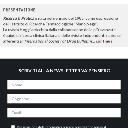
PRESENTAZIONE
Ricerca & Pratica
è nata nel gennaio del 1985, come espressione
dell'Istituto di Ricerche Farmacologiche "Mario Negri".
La rivista è oggi arricchita dalla collaborazione delle più avanzate
équipe di ricerca clinica italiana e delle riviste indipendenti nazionali
afferenti all'
International Society of Drug Bulletins
...
continua
ISCRIVITI ALLA NEWSLETTER VA' PENSIERO
Nome
Cognome
Email
Presa visione dell’
informativa privacy
, presto il consenso al