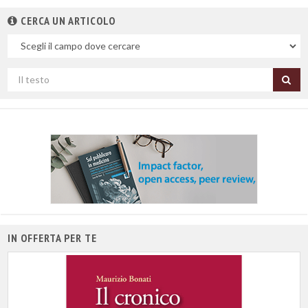
CERCA UN ARTICOLO
Nel
campo
Cerca
per
titolo
IN OFFERTA PER TE