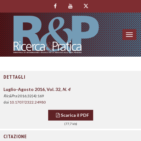
Toggl
navig
DETTAGLI
Luglio-Agosto 2016, Vol. 32,
N. 4
Ric&Pra
2016;32(4):169
doi
10.1707/2322.24980
Scarica il PDF
(77,7 kb)
CITAZIONE