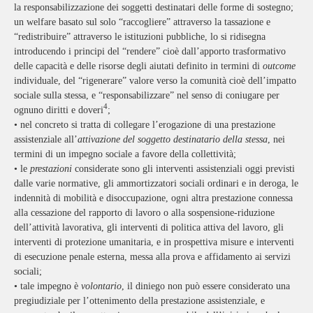
la responsabilizzazione dei soggetti destinatari delle forme di sostegno;
un welfare basato sul solo “raccogliere” attraverso la tassazione e
“redistribuire” attraverso le istituzioni pubbliche, lo si ridisegna
introducendo i principi del “rendere” cioè dall’apporto trasformativo
delle capacità e delle risorse degli aiutati definito in termini di
outcome
individuale, del “rigenerare” valore verso la comunità cioè dell’impatto
sociale sulla stessa, e “responsabilizzare” nel senso di coniugare per
4
ognuno diritti e doveri
;
•
nel concreto si tratta di collegare l’erogazione di una prestazione
assistenziale all’
attivazione del soggetto destinatario della stessa
, nei
termini di un impegno sociale a favore della collettività;
•
le
prestazioni
considerate sono gli interventi assistenziali oggi previsti
dalle varie normative, gli ammortizzatori sociali ordinari e in deroga, le
indennità di mobilità e disoccupazione, ogni altra prestazione connessa
alla cessazione del rapporto di lavoro o alla sospensione-riduzione
dell’attività lavorativa, gli interventi di politica attiva del lavoro, gli
interventi di protezione umanitaria, e in prospettiva misure e interventi
di esecuzione penale esterna, messa alla prova e affidamento ai servizi
sociali;
•
tale impegno è
volontario
, il diniego non può essere considerato una
pregiudiziale per l’ottenimento della prestazione assistenziale, e