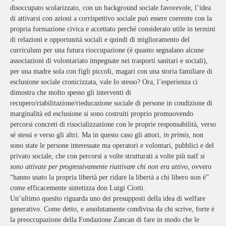
disoccupato scolarizzato, con un background sociale favorevole, l’idea
di attivarsi con azioni a corrispettivo sociale può essere coerente con la
propria formazione civica e accettato perché considerato utile in termini
di relazioni e opportunità sociali e quindi di miglioramento del
curriculum per una futura rioccupazione (è quanto segnalano alcune
associazioni di volontariato impegnate nei trasporti sanitari e sociali),
per una madre sola con figli piccoli, magari con una storia familiare di
esclusione sociale cronicizzata, vale lo stesso? Ora, l’esperienza ci
dimostra che molto spesso gli interventi di
recupero/riabilitazione/rieducazione sociale di persone in condizione di
marginalità ed esclusione si sono costruiti proprio promuovendo
percorsi concreti di risocializzazione con le proprie responsabilità, verso
sé stessi e verso gli altri. Ma in questo caso gli attori,
in primis
, non
sono state le persone interessate ma operatori e volontari, pubblici e del
privato sociale, che con percorsi a volte strutturati a volte più naif
si
sono attivate per progressivamente riattivare chi non era attivo
, ovvero
“hanno usato la propria libertà per ridare la libertà a chi libero non è”
come efficacemente sintetizza don Luigi Ciotti.
Un’ultimo quesito riguarda uno dei presupposti della idea di welfare
generativo. Come detto, e assolutamente condivisa da chi scrive, forte è
la preoccupazione della Fondazione Zancan di fare in modo che le