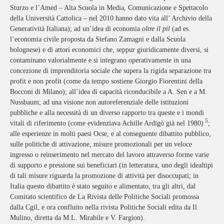
Sturzo e l’Amed – Alta Scuola in Media, Comunicazione e Spettacolo
della Università Cattolica – nel 2010 hanno dato vita all’ Archivio della
Generatività Italiana); ad un’idea di economia
oltre il pil
(ad es.
l’economia civile proposta da Stefano Zamagni e dalla Scuola
bolognese) e di attori economici che, seppur giuridicamente diversi, si
contaminano valorialmente e si integrano operativamente in una
concezione di imprenditoria sociale che supera la rigida separazione tra
profit e non profit (come da tempo sostiene Giorgio Fiorentini della
Bocconi di Milano); all’idea di capacità riconducibile a A. Sen e a M.
Nussbaum; ad una visione non autoreferenziale delle istituzioni
pubbliche e alla necessità di un diverso rapporto tra queste e i mondi
5
vitali di riferimento (come evidenziava Achille Ardigò già nel 1980)
;
alle esperienze in molti paesi Ocse, e al conseguente dibattito pubblico,
sulle politiche di attivazione, misure promozionali per un veloce
ingresso o reinserimento nel mercato del lavoro attraverso forme varie
di supporto e pressione sui beneficiari (in letteratura, uno degli idealtipi
di tali misure riguarda la promozione di attività per disoccupati; in
Italia questo dibattito è stato seguito e alimentato, tra gli altri, dal
Comitato scientifico de La Rivista delle Politiche Sociali promossa
dalla Cgil, e ora confluito nella rivista Politiche Sociali edita da Il
Mulino, diretta da M.L. Mirabile e V. Fargion).