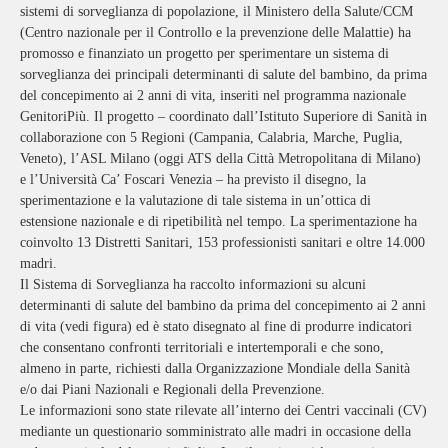
sistemi di sorveglianza di popolazione, il Ministero della Salute/CCM
(Centro nazionale per il Controllo e la prevenzione delle Malattie) ha
promosso e finanziato un progetto per sperimentare un sistema di
sorveglianza dei principali determinanti di salute del bambino, da prima
del concepimento ai 2 anni di vita, inseriti nel programma nazionale
GenitoriPiù. Il progetto – coordinato dall’Istituto Superiore di Sanità in
collaborazione con 5 Regioni (Campania, Calabria, Marche, Puglia,
Veneto), l’ASL Milano (oggi ATS della Città Metropolitana di Milano)
e l’Università Ca’ Foscari Venezia – ha previsto il disegno, la
sperimentazione e la valutazione di tale sistema in un’ottica di
estensione nazionale e di ripetibilità nel tempo. La sperimentazione ha
coinvolto 13 Distretti Sanitari, 153 professionisti sanitari e oltre 14.000
madri.
Il Sistema di Sorveglianza ha raccolto informazioni su alcuni
determinanti di salute del bambino da prima del concepimento ai 2 anni
di vita (vedi figura) ed è stato disegnato al fine di produrre indicatori
che consentano confronti territoriali e intertemporali e che sono,
almeno in parte, richiesti dalla Organizzazione Mondiale della Sanità
e/o dai Piani Nazionali e Regionali della Prevenzione.
Le informazioni sono state rilevate all’interno dei Centri vaccinali (CV)
mediante un questionario somministrato alle madri in occasione della