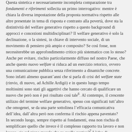
Questa sintetica e necessariamente incompleta comparazione tra
fondamenti e riferimenti
sollecita un primo interrogativo: mentre è
chiara la diversa impostazione della proposta normativa rispetto alle
altre presentate in tema di risposta e contrasto alla povertà, dove sta la
distintività del welfare generativo rispetto a questo background di
approcci e concezioni multidisciplinari? Il welfare generativo è solo la
declinazione, o la sintesi, in chiave di intervento sociale, di un
movimento di pensiero più ampio e composito? Se così fosse, non
necessiterebbe un approfondimento critico più sistematico con lo stesso?
Anche per evitare, rischio particolarmente diffuso nel nostro Paese, che
anche questo
nuovo welfare
si riduca ad un esercizio retorico, ovvero
una comunicazione pubblica senza riferimento a dinamiche concrete.
Sono infatti almeno quarant’anni che si parla di crisi del
welfare state
(rinvio, di nuovo, ad Achille Ardigò) e in questo lungo tempo
moltissimi sono stati gli aggettivi che hanno cercato di qualificare un
6
nuovo che però non è poi risultato così tale
. Al contempo, il crescente
utilizzo del termine welfare generativo, spesso con significati tutt’altro
che omogenei, se da una parte sottolinea l’efficacia comunicativa
dell’idea, dall’altra però non conferma il rischio appena paventato?
In secondo luogo, sempre rispetto ai fondamenti, essa non rischia di
semplificare quello che invece è il complesso rapporto tra lavoro e non
7