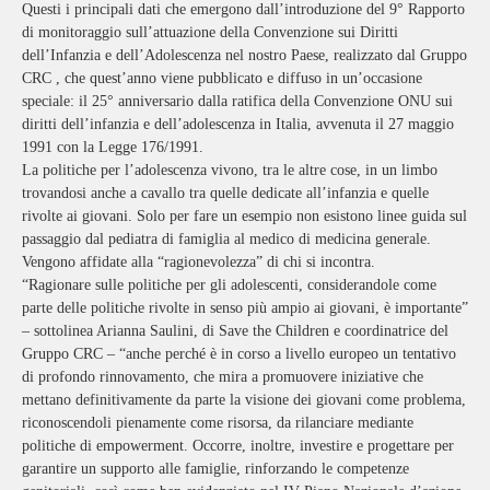
Questi i principali dati che emergono dall’introduzione del 9° Rapporto
di monitoraggio sull’attuazione della Convenzione sui Diritti
dell’Infanzia e dell’Adolescenza nel nostro Paese, realizzato dal Gruppo
CRC , che quest’anno viene pubblicato e diffuso in un’occasione
speciale: il 25° anniversario dalla ratifica della Convenzione ONU sui
diritti dell’infanzia e dell’adolescenza in Italia, avvenuta il 27 maggio
1991 con la Legge 176/1991.
La politiche per l’adolescenza vivono, tra le altre cose, in un limbo
trovandosi anche a cavallo tra quelle dedicate all’infanzia e quelle
rivolte ai giovani. Solo per fare un esempio non esistono linee guida sul
passaggio dal pediatra di famiglia al medico di medicina generale.
Vengono affidate alla “ragionevolezza” di chi si incontra.
“Ragionare sulle politiche per gli adolescenti, considerandole come
parte delle politiche rivolte in senso più ampio ai giovani, è importante”
– sottolinea Arianna Saulini, di Save the Children e coordinatrice del
Gruppo CRC – “anche perché è in corso a livello europeo un tentativo
di profondo rinnovamento, che mira a promuovere iniziative che
mettano definitivamente da parte la visione dei giovani come problema,
riconoscendoli pienamente come risorsa, da rilanciare mediante
politiche di empowerment. Occorre, inoltre, investire e progettare per
garantire un supporto alle famiglie, rinforzando le competenze