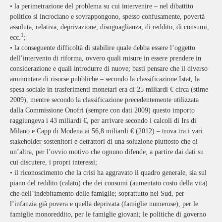
•
la perimetrazione del problema su cui intervenire – nel dibattito
politico si incrociano e sovrappongono, spesso confusamente, povertà
assoluta, relativa, deprivazione, disuguaglianza, di reddito, di consumi,
1
ecc.
;
•
la conseguente difficoltà di stabilire quale debba essere l’oggetto
dell’intervento di riforma, ovvero quali misure in essere prendere in
considerazione e quali introdurre di nuove; basti pensare che il diverso
ammontare di risorse pubbliche – secondo la classificazione Istat, la
spesa sociale in trasferimenti monetari era di 25 miliardi € circa (stime
2009), mentre secondo la classificazione precedentemente utilizzata
dalla Commissione Onofri (sempre con dati 2009) questo importo
raggiungeva i 43 miliardi €, per arrivare secondo i calcoli di Irs di
Milano e Capp di Modena ai 56,8 miliardi € (2012) – trova tra i vari
stakeholder sostenitori e detrattori di una soluzione piuttosto che di
un’altra, per l’ovvio motivo che ognuno difende, a partire dai dati su
cui discutere, i propri interessi;
•
il riconoscimento che la crisi ha aggravato il quadro generale, sia sul
piano del reddito (calato) che dei consumi (aumentato costo della vita)
che dell’indebitamento delle famiglie; soprattutto nel Sud, per
l’infanzia già povera e quella deprivata (famiglie numerose), per le
famiglie monoreddito, per le famiglie giovani; le politiche di governo