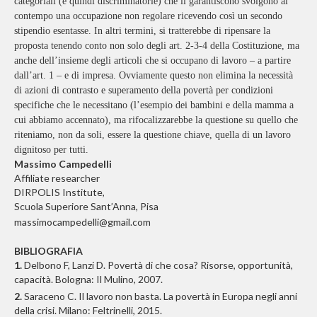
categoriali (e quindi discriminatorie) che li garantiscono svolgono al
contempo una occupazione non regolare ricevendo così un secondo
stipendio esentasse. In altri termini, si tratterebbe di ripensare la
proposta tenendo conto non solo degli art. 2-3-4 della Costituzione, ma
anche dell’insieme degli articoli che si occupano di lavoro – a partire
dall’art. 1 – e di impresa. Ovviamente questo non elimina la necessità
di azioni di contrasto e superamento della povertà per condizioni
specifiche che le necessitano (l’esempio dei bambini e della mamma a
cui abbiamo accennato), ma rifocalizzarebbe la questione su quello che
riteniamo, non da soli, essere la questione chiave, quella di un lavoro
dignitoso per tutti.
Massimo Campedelli
Affiliate researcher
DIRPOLIS Institute,
Scuola Superiore Sant’Anna, Pisa
massimocampedelli@gmail.com
BIBLIOGRAFIA
1.
Delbono F, Lanzi D. Povertà di che cosa? Risorse, opportunità,
capacità. Bologna: Il Mulino, 2007.
2.
Saraceno C. Il lavoro non basta. La povertà in Europa negli anni
della crisi. Milano: Feltrinelli, 2015.