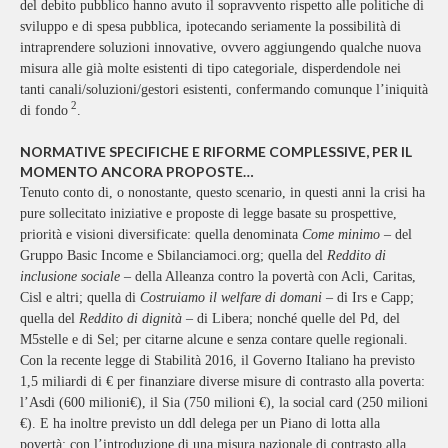
del debito pubblico hanno avuto il sopravvento rispetto alle politiche di
sviluppo e di spesa pubblica, ipotecando seriamente la possibilità di
intraprendere soluzioni innovative, ovvero aggiungendo qualche nuova
misura alle già molte esistenti di tipo categoriale, disperdendole nei
tanti canali/soluzioni/gestori esistenti, confermando comunque l’iniquità
2
di fondo
.
NORMATIVE SPECIFICHE E RIFORME COMPLESSIVE, PER IL
MOMENTO ANCORA PROPOSTE…
Tenuto conto di, o nonostante, questo scenario, in questi anni la crisi ha
pure sollecitato iniziative e proposte di legge basate su prospettive,
priorità e visioni diversificate: quella denominata
Come minimo
– del
Gruppo Basic Income e Sbilanciamoci.org; quella del
Reddito di
inclusione sociale
– della Alleanza contro la povertà con Acli, Caritas,
Cisl e altri; quella di
Costruiamo il welfare di domani
– di Irs e Capp;
quella del
Reddito di dignità
– di Libera; nonché quelle del Pd, del
M5stelle e di Sel; per citarne alcune e senza contare quelle regionali.
Con la recente legge di Stabilità 2016, il Governo Italiano ha previsto
1,5 miliardi di € per finanziare diverse misure di contrasto alla poverta:
l’Asdi (600 milioni€), il Sia (750 milioni €), la social card (250 milioni
€). E ha inoltre previsto un ddl delega per un Piano di lotta alla
povertà: con l’introduzione di una misura nazionale di contrasto alla