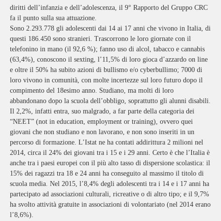
diritti dell’infanzia e dell’adolescenza, il 9° Rapporto del Gruppo CRC
fa il punto sulla sua attuazione.
Sono 2.293.778 gli adolescenti dai 14 ai 17 anni che vivono in Italia, di
questi 186.450 sono stranieri. Trascorrono le loro giornate con il
telefonino in mano (il 92,6 %); fanno uso di alcol, tabacco e cannabis
(63,4%), conoscono il sexting, l’11,5% di loro gioca d’azzardo on line
e oltre il 50% ha subito azioni di bullismo e/o cyberbullimo; 7000 di
loro vivono in comunità, con molte incertezze sul loro futuro dopo il
compimento del 18esimo anno. Studiano, ma molti di loro
abbandonano dopo la scuola dell’obbligo, soprattutto gli alunni disabili.
Il 2,2%, infatti entra, suo malgrado, a far parte della categoria dei
“NEET” (not in education, employment or training), ovvero quei
giovani che non studiano e non lavorano, e non sono inseriti in un
percorso di formazione. L’Istat ne ha contati addirittura 2 milioni nel
2014, circa il 24% dei giovani tra i 15 e i 29 anni. Certo è che l’Italia è
anche tra i paesi europei con il più alto tasso di dispersione scolastica: il
15% dei ragazzi tra 18 e 24 anni ha conseguito al massimo il titolo di
scuola media. Nel 2015, l’8,4% degli adolescenti tra i 14 e i 17 anni ha
partecipato ad associazioni culturali, ricreative o di altro tipo; e il 9,7%
ha svolto attività gratuite in associazioni di volontariato (nel 2014 erano
l’8,6%).