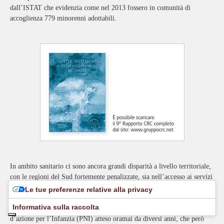
dall’ISTAT che evidenzia come nel 2013 fossero in comunità di
accoglienza 779 minorenni adottabili.
In ambito sanitario ci sono ancora grandi disparità a livello territoriale,
con le regioni del Sud fortemente penalizzate, sia nell’accesso ai servizi
che nell’accesso alla prevenzione.
Le tue preferenze relative alla privacy
La novità più rilevante, rispetto allo scorso anno, è l’approvazione da
Informativa sulla raccolta
parte dell’Osservatorio Nazionale Infanzia” del IV Piano Nazionale
d’azione per l’Infanzia (PNI) atteso oramai da diversi anni, che però