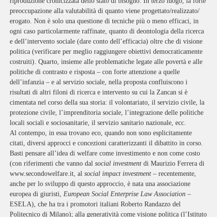
riproduzione cronicizzata dello stato di bisogno. In terzo luogo, la forte
preoccupazione alla valutabilità di quanto viene progettato/realizzato/
erogato. Non è solo una questione di tecniche più o meno efficaci, in
ogni caso particolarmente raffinate, quanto di deontologia della ricerca
e dell’intervento sociale (dare conto dell’efficacia) oltre che di visione
politica (verificare per meglio raggiungere obiettivi democraticamente
costruiti). Quarto, insieme alle problematiche legate alle povertà e alle
politiche di contrasto e risposta – con forte attenzione a quelle
dell’infanzia – e al servizio sociale, nella proposta confluiscono i
risultati di altri filoni di ricerca e intervento su cui la Zancan si è
cimentata nel corso della sua storia: il volontariato, il servizio civile, la
protezione civile, l’imprenditoria sociale, l’integrazione delle politiche
locali sociali e sociosanitarie, il servizio sanitario nazionale, ecc.
Al contempo, in essa trovano eco, quando non sono esplicitamente
citati, diversi approcci e concezioni caratterizzanti il dibattito in corso.
Basti pensare all’idea di welfare come investimento e non come costo
(con riferimenti che vanno dal
social investment
di Maurizio Ferrera di
www.secondowelfare.it, al
social impact investment
– recentemente,
anche per lo sviluppo di questo approccio, è nata una associazione
europea di giuristi,
European Social Enterprise Law Association
–
ESELA), che ha tra i promotori italiani Roberto Randazzo del
Politecnico di Milano); alla generatività come visione politica (l’Istituto