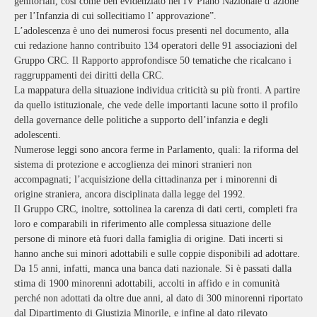
genitoriali, così come ben evidenziato nel IV Piano Nazionale d’azione
per l’Infanzia di cui sollecitiamo l’ approvazione”.
L’adolescenza è uno dei numerosi focus presenti nel documento, alla
cui redazione hanno contribuito 134 operatori delle 91 associazioni del
Gruppo CRC. Il Rapporto approfondisce 50 tematiche che ricalcano i
raggruppamenti dei diritti della CRC.
La mappatura della situazione individua criticità su più fronti. A partire
da quello istituzionale, che vede delle importanti lacune sotto il profilo
della governance delle politiche a supporto dell’infanzia e degli
adolescenti.
Numerose leggi sono ancora ferme in Parlamento, quali: la riforma del
sistema di protezione e accoglienza dei minori stranieri non
accompagnati; l’acquisizione della cittadinanza per i minorenni di
origine straniera, ancora disciplinata dalla legge del 1992.
Il Gruppo CRC, inoltre, sottolinea la carenza di dati certi, completi fra
loro e comparabili in riferimento alle complessa situazione delle
persone di minore età fuori dalla famiglia di origine. Dati incerti si
hanno anche sui minori adottabili e sulle coppie disponibili ad adottare.
Da 15 anni, infatti, manca una banca dati nazionale. Si è passati dalla
stima di 1900 minorenni adottabili, accolti in affido e in comunità
perché non adottati da oltre due anni, al dato di 300 minorenni riportato
dal Dipartimento di Giustizia Minorile, e infine al dato rilevato