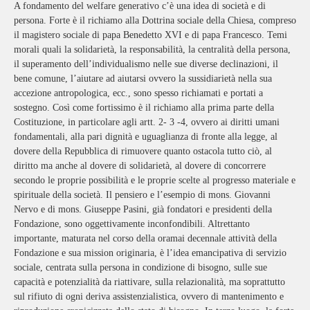
A fondamento del welfare generativo c’è una idea di società e di
persona. Forte è il richiamo alla Dottrina sociale della Chiesa, compreso
il magistero sociale di papa Benedetto XVI e di papa Francesco. Temi
morali quali la solidarietà, la responsabilità, la centralità della persona,
il superamento dell’individualismo nelle sue diverse declinazioni, il
bene comune, l’aiutare ad aiutarsi ovvero la sussidiarietà nella sua
accezione antropologica, ecc., sono spesso richiamati e portati a
sostegno. Così come fortissimo è il richiamo alla prima parte della
Costituzione, in particolare agli artt. 2- 3 -4, ovvero ai diritti umani
fondamentali, alla pari dignità e uguaglianza di fronte alla legge, al
dovere della Repubblica di rimuovere quanto ostacola tutto ciò, al
diritto ma anche al dovere di solidarietà, al dovere di concorrere
secondo le proprie possibilità e le proprie scelte al progresso materiale e
spirituale della società. Il pensiero e l’esempio di mons. Giovanni
Nervo e di mons. Giuseppe Pasini, già fondatori e presidenti della
Fondazione, sono oggettivamente inconfondibili. Altrettanto
importante, maturata nel corso della oramai decennale attività della
Fondazione e sua mission originaria, è l’idea emancipativa di servizio
sociale, centrata sulla persona in condizione di bisogno, sulle sue
capacità e potenzialità da riattivare, sulla relazionalità, ma soprattutto
sul rifiuto di ogni deriva assistenzialistica, ovvero di mantenimento e