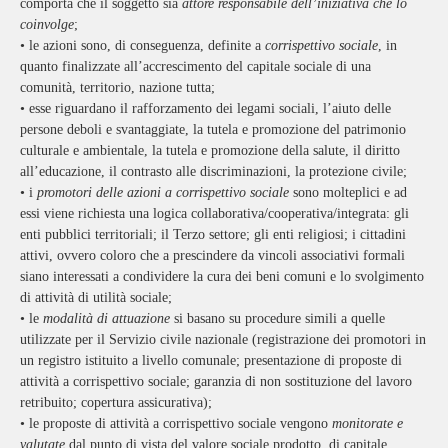
comporta che il soggetto sia
attore responsabile dell’iniziativa che lo
coinvolge
;
•
le azioni sono, di conseguenza, definite a
corrispettivo sociale
, in
quanto finalizzate all’accrescimento del capitale sociale di una
comunità, territorio, nazione tutta;
•
esse riguardano il rafforzamento dei legami sociali, l’aiuto delle
persone deboli e svantaggiate, la tutela e promozione del patrimonio
culturale e ambientale, la tutela e promozione della salute, il diritto
all’educazione, il contrasto alle discriminazioni, la protezione civile;
•
i
promotori delle azioni a corrispettivo sociale
sono molteplici e ad
essi viene richiesta una logica collaborativa/cooperativa/integrata: gli
enti pubblici territoriali; il Terzo settore; gli enti religiosi; i cittadini
attivi, ovvero coloro che a prescindere da vincoli associativi formali
siano interessati a condividere la cura dei beni comuni e lo svolgimento
di attività di utilità sociale;
•
le
modalità di attuazione
si basano su procedure simili a quelle
utilizzate per il Servizio civile nazionale (registrazione dei promotori in
un registro istituito a livello comunale; presentazione di proposte di
attività a corrispettivo sociale; garanzia di non sostituzione del lavoro
retribuito; copertura assicurativa);
•
le proposte di attività a corrispettivo sociale vengono
monitorate e
valutate
dal punto di vista del valore sociale prodotto, di capitale