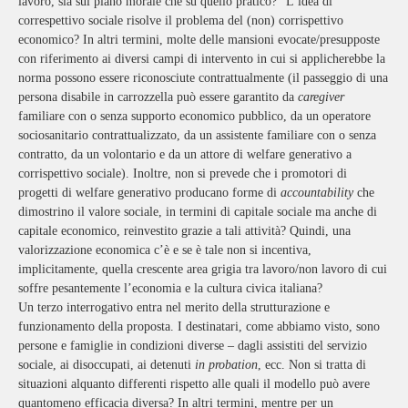
lavoro, sia sul piano morale che su quello pratico?
L’idea di
correspettivo sociale risolve il problema del (non) corrispettivo
economico? In altri termini, molte delle mansioni evocate/presupposte
con riferimento ai diversi campi di intervento in cui si applicherebbe la
norma possono essere riconosciute contrattualmente (il passeggio di una
persona disabile in carrozzella può essere garantito da
caregiver
familiare con o senza supporto economico pubblico, da un operatore
sociosanitario contrattualizzato, da un assistente familiare con o senza
contratto, da un volontario e da un attore di welfare generativo a
corrispettivo sociale). Inoltre, non si prevede che i promotori di
progetti di welfare generativo producano forme di
accountability
che
dimostrino il valore sociale, in termini di capitale sociale ma anche di
capitale economico, reinvestito grazie a tali attività? Quindi, una
valorizzazione economica c’è e se è tale non si incentiva,
implicitamente, quella crescente area grigia tra lavoro/non lavoro di cui
soffre pesantemente l’economia e la cultura civica italiana?
Un terzo interrogativo entra nel merito della strutturazione e
funzionamento della proposta. I destinatari, come abbiamo visto, sono
persone e famiglie in condizioni diverse – dagli assistiti del servizio
sociale, ai disoccupati, ai detenuti
in probation
, ecc. Non si tratta di
situazioni alquanto differenti rispetto alle quali il modello può avere
quantomeno efficacia diversa? In altri termini, mentre per un