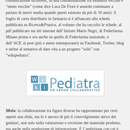
comunicazione differenti, in una contaminazione tra modalità vecchie e
“meno vecchie” (come dice Luca De Fiore è assurdo continuare a
parlare di nuovi media quando questi esistono da più di 10 anni): il
foglio di carta distribuito in farmacia si è affiancato alla scheda
pubblicata su
Ricerca&Pratica
, al volume che ha raccolto le schede, al
pdf pubblicato sui siti internet dell’Istituto Mario Negri, di Federfarma
Milano prima e ora anche su quello di Federfarma nazionale, e
dell’ACP, ai post (più o meno estemporanei) su Facebook, Twitter, blog
e infine al tentativo di dare vita a un progetto “wiki” con
“wikipediatra”.
Sfide:
la collaborazione tra figure diverse ha rappresentato per certi
aspetti una sfida, ma lo è ancora di più il coinvolgimento attivo dei
genitori, non solo nella valutazione e revisione del materiale prodotto,
ma anche nella produzione di informazione. È l’ambizione con cui è