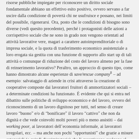
risorse pubbliche impiegate per riconoscere un diritto sociale
fondamentale abbiano un effettivo esito positivo, ovvero servano a far
uscire dalla condizione di povertà chi ne usufruisce e possano, nei limiti
del possibile, rigenerarsi. Ora, posto che le condizioni di bisogno sono
diverse (vedi quesito precedente), perché i protagonisti delle azioni a
corrispettivo sociale che ne sono in grado non vengono orientati ad
attività lavorative vere, magari a carattere autoimprenditoriale o di
impresa sociale, e la quota di trasferimento economico assistenziale a
loro erogata sia gestita con una funzione di supporto allo start up di tali
attività o comunque di riduzione del costo del lavoro almeno per la fase
di reinserimento lavorativo? Peraltro, un approccio di questo tipo, come
8
hanno dimostrato alcune esperienze di
save/rescue company
– ad
esempio: salvataggio di aziende in crisi attraverso la creazione di
cooperative composte dai lavoratori fruitori di ammortizzatori sociali –
a determinate condizioni ha funzionato. È evidente che qui si entra nel
dibattito sulle politiche di sviluppo economico e del lavoro, ovvero del
riconoscimento di un lavoro dignitoso per tutti, nel senso di creare
lavoro “buono” e/o di “bonificare” il lavoro “cattivo” che non da
dignità e che vede coinvolti molti poveri più o meno assistiti – dai
working poor
, ai lavoratori dell’economia informale, ai lavoratori
irregolari, ecc. – ma anche non pochi “opportunisti” che grazie a misure