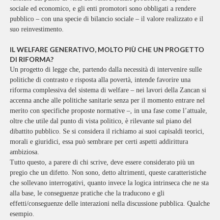
sociale ed economico, e gli enti promotori sono obbligati a rendere
pubblico – con una specie di bilancio sociale – il valore realizzato e il
suo reinvestimento.
IL WELFARE GENERATIVO, MOLTO PIÙ CHE UN PROGETTO
DI RIFORMA?
Un progetto di legge che, partendo dalla necessità di intervenire sulle
politiche di contrasto e risposta alla povertà, intende favorire una
riforma complessiva del sistema di welfare – nei lavori della Zancan si
accenna anche alle politiche sanitarie senza per il momento entrare nel
merito con specifiche proposte normative –, in una fase come l’attuale,
oltre che utile dal punto di vista politico, è rilevante sul piano del
dibattito pubblico. Se si considera il richiamo ai suoi capisaldi teorici,
morali e giuridici, essa può sembrare per certi aspetti addirittura
ambiziosa.
Tutto questo, a parere di chi scrive, deve essere considerato più un
pregio che un difetto. Non sono, detto altrimenti, queste caratteristiche
che sollevano interrogativi, quanto invece la logica intrinseca che ne sta
alla base, le conseguenze pratiche che la traducono e gli
effetti/conseguenze delle interazioni nella discussione pubblica. Qualche
esempio.