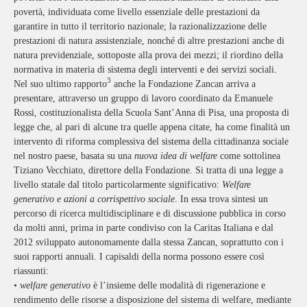
povertà, individuata come livello essenziale delle prestazioni da
garantire in tutto il territorio nazionale; la razionalizzazione delle
prestazioni di natura assistenziale, nonché di altre prestazioni anche di
natura previdenziale, sottoposte alla prova dei mezzi; il riordino della
normativa in materia di sistema degli interventi e dei servizi sociali.
3
Nel suo ultimo rapporto
anche la Fondazione Zancan arriva a
presentare, attraverso un gruppo di lavoro coordinato da Emanuele
Rossi, costituzionalista della Scuola Sant’Anna di Pisa, una proposta di
legge che, al pari di alcune tra quelle appena citate, ha come finalità un
intervento di riforma complessiva del sistema della cittadinanza sociale
nel nostro paese, basata su una
nuova idea di welfare
come sottolinea
Tiziano Vecchiato, direttore della Fondazione. Si tratta di una legge a
livello statale dal titolo particolarmente significativo:
Welfare
generativo e azioni a corrispettivo sociale
. In essa trova sintesi un
percorso di ricerca multidisciplinare e di discussione pubblica in corso
da molti anni, prima in parte condiviso con la Caritas Italiana e dal
2012 sviluppato autonomamente dalla stessa Zancan, soprattutto con i
suoi rapporti annuali. I capisaldi della norma possono essere così
riassunti:
•
welfare generativo
è l’insieme delle modalità di rigenerazione e
rendimento delle risorse a disposizione del sistema di welfare, mediante