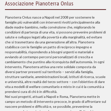
Associazione Pianoterra Onlus
P
ianoterra Onlus nasce a Napoli nel 2008 per sostenere le
famiglie più vulnerabili con interventi rivolti principalmente alla
diade madre-bambino, nella convinzione che, migliorando le
condizioni di partenza di una vita, si possono prevenire problemi di
salute e sviluppo legati alla povertà e alla marginalità, ed evitare
che si trasmettano da una generazione all’altra. Pianoterra
stabilisce con le famiglie un patto di reciproco impegno e
responsabilità, rispondendo a bisogni urgenti e materiali e
avviando al contempo percorsi personalizzati di crescita e
cambiamento che puntino alla riconquista dell’autonomia. In ogni
intervento, Pianoterra attiva una rete solidale composta da
diversi partner presenti sul territorio – servizi alla famiglia,
strutture sanitarie, amministrazioni locali, istituti di ricerca, scuole
e università, altre realtà del terzo settore – con l’obiettivo di dare
vita a modelli di welfare comunitario e misto in cui è la comunità a
prendersi cura di chi è in difficoltà.
Nei suoi progetti, attuati a Napoli e Roma, Pianoterra mette in
campo un metodo di intervento precoce, in grado di affrontare sul
nascere problemi e difficoltà e, se possibile, prevenirne la