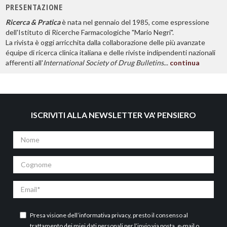
PRESENTAZIONE
Ricerca & Pratica
è nata nel gennaio del 1985, come espressione
dell'Istituto di Ricerche Farmacologiche "Mario Negri".
La rivista è oggi arricchita dalla collaborazione delle più avanzate
équipe di ricerca clinica italiana e delle riviste indipendenti nazionali
afferenti all'
International Society of Drug Bulletins
...
continua
ISCRIVITI ALLA NEWSLETTER VA' PENSIERO
Nome
Cognome
Email
Presa visione dell’
informativa privacy
, presto il consenso al
trattamento dei miei dati personali per l’invio via posta, e-mail o