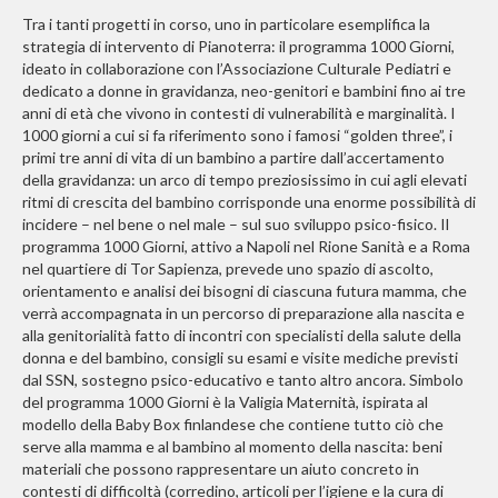
Tra i tanti progetti in corso, uno in particolare esemplifica la
strategia di intervento di Pianoterra: il programma 1000 Giorni,
ideato in collaborazione con l’Associazione Culturale Pediatri e
dedicato a donne in gravidanza, neo-genitori e bambini fino ai tre
anni di età che vivono in contesti di vulnerabilità e marginalità. I
1000 giorni a cui si fa riferimento sono i famosi “golden three”, i
primi tre anni di vita di un bambino a partire dall’accertamento
della gravidanza: un arco di tempo preziosissimo in cui agli elevati
ritmi di crescita del bambino corrisponde una enorme possibilità di
incidere – nel bene o nel male – sul suo sviluppo psico-fisico. Il
programma 1000 Giorni, attivo a Napoli nel Rione Sanità e a Roma
nel quartiere di Tor Sapienza, prevede uno spazio di ascolto,
orientamento e analisi dei bisogni di ciascuna futura mamma, che
verrà accompagnata in un percorso di preparazione alla nascita e
alla genitorialità fatto di incontri con specialisti della salute della
donna e del bambino, consigli su esami e visite mediche previsti
dal SSN, sostegno psico-educativo e tanto altro ancora. Simbolo
del programma 1000 Giorni è la Valigia Maternità, ispirata al
modello della Baby Box finlandese che contiene tutto ciò che
serve alla mamma e al bambino al momento della nascita: beni
materiali che possono rappresentare un aiuto concreto in
contesti di difficoltà (corredino, articoli per l’igiene e la cura di