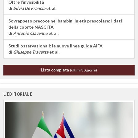
Oltre l’invisibilità
di
Silvia De Francia
et al.
Sovrappeso precoce nei bambini in età prescolare: i dati
della coorte NASCITA
di
Antonio Clavenna
et al.
Studi osservazionali: le nuove linee guida AIFA
di
Giuseppe Traversa
et al.
Lista completa
(ultimi 30 giorni)
L'EDITORIALE