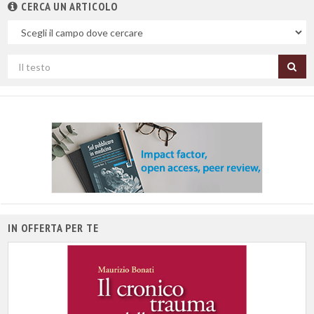
CERCA UN ARTICOLO
Nel
campo
Cerca
per
titolo
IN OFFERTA PER TE