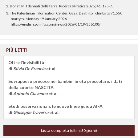
2.
Bonati M. I dannati della terra. Ricerca&Pratica 2025; 41: 195-7.
3.
The Palestinian Information Center. Gaza: Death toll climbs to 71,550
martyrs. Monday 19 January 2026.
https://english.palinfo.com/news/2026/01/19/356108/
I PIÙ LETTI
Oltre l’invisibilità
di
Silvia De Francia
et al.
Sovrappeso precoce nei bambini in età prescolare: i dati
della coorte NASCITA
di
Antonio Clavenna
et al.
Studi osservazionali: le nuove linee guida AIFA
di
Giuseppe Traversa
et al.
Lista completa
(ultimi 30 giorni)