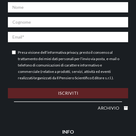
Nome
Cognome
Email
Presa visione dell’
informativa privacy
, presto il consenso al
trattamento dei miei dati personali per l’invio via posta, e-mail o
telefono di comunicazioni di carattere informativo e
commerciale (relative a prodotti, servizi, attività ed eventi
realizzati/organizzati da Il Pensiero Scientifico Editore s.r.l.).
ISCRIVITI
ARCHIVIO
INFO