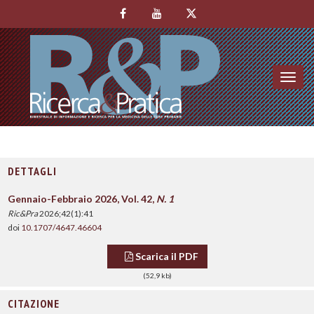
Toggl
navig
DETTAGLI
Gennaio-Febbraio 2026, Vol. 42,
N. 1
Ric&Pra
2026;42(1):41
doi
10.1707/4647.46604
Scarica il PDF
(52,9 kb)
CITAZIONE