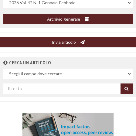
Uscite
Archivio generale
Invia articolo
CERCA UN ARTICOLO
Nel
campo
Cerca
per
titolo