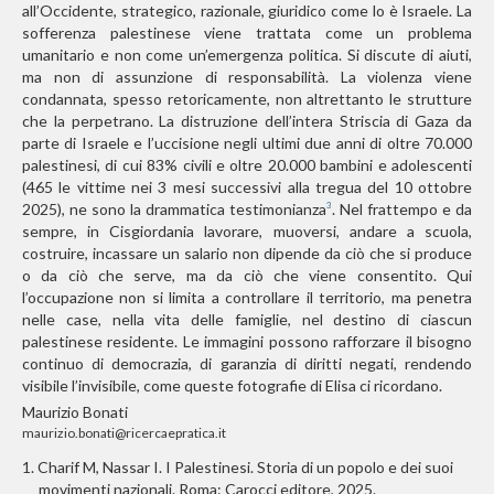
all’Occidente, strategico, razionale, giuridico come lo è Israele. La
sofferenza palestinese viene trattata come un problema
umanitario e non come un’emergenza politica. Si discute di aiuti,
ma non di assunzione di responsabilità. La violenza viene
condannata, spesso retoricamente, non altrettanto le strutture
che la perpetrano. La distruzione dell’intera Striscia di Gaza da
parte di Israele e l’uccisione negli ultimi due anni di oltre 70.000
palestinesi, di cui 83% civili e oltre 20.000 bambini e adolescenti
(465 le vittime nei 3 mesi successivi alla tregua del 10 ottobre
2025), ne sono la drammatica testimonianza
. Nel frattempo e da
3
sempre, in Cisgiordania lavorare, muoversi, andare a scuola,
costruire, incassare un salario non dipende da ciò che si produce
o da ciò che serve, ma da ciò che viene consentito. Qui
l’occupazione non si limita a controllare il territorio, ma penetra
nelle case, nella vita delle famiglie, nel destino di ciascun
palestinese residente. Le immagini possono rafforzare il bisogno
continuo di democrazia, di garanzia di diritti negati, rendendo
visibile l’invisibile, come queste fotografie di Elisa ci ricordano.
Maurizio Bonati
maurizio.bonati@ricercaepratica.it
1.
Charif M, Nassar I. I Palestinesi. Storia di un popolo e dei suoi
movimenti nazionali. Roma: Carocci editore, 2025.