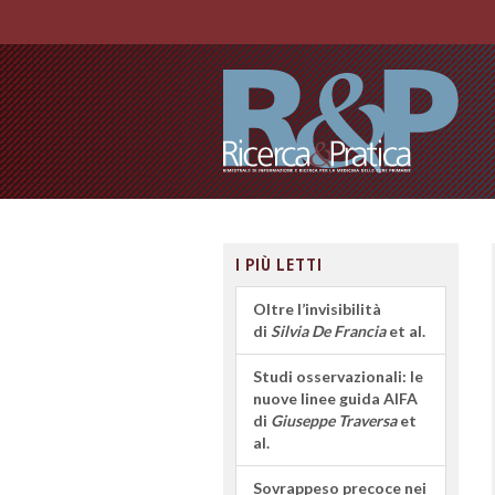
I PIÙ LETTI
Oltre l’invisibilità
di
Silvia De Francia
et al.
Studi osservazionali: le
nuove linee guida AIFA
di
Giuseppe Traversa
et
al.
Sovrappeso precoce nei