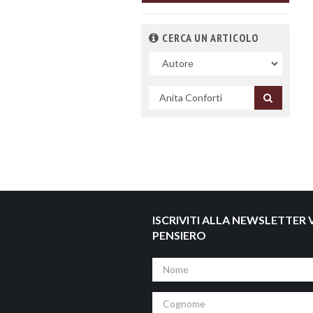
CERCA UN ARTICOLO
Nel
campo
Cerca
per
titolo
ISCRIVITI ALLA NEWSLETTER V
PENSIERO
Nome
Cognome