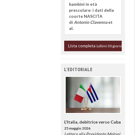
bambini in età
prescolare: i dati della
coorte NASCITA
di
Antonio Clavenna
et
al.
Lista completa
(ultimi 30 giorni)
L'EDITORIALE
L'Italia, debitrice verso Cuba
25 maggio 2026
Lettera alla Presidente Meloni