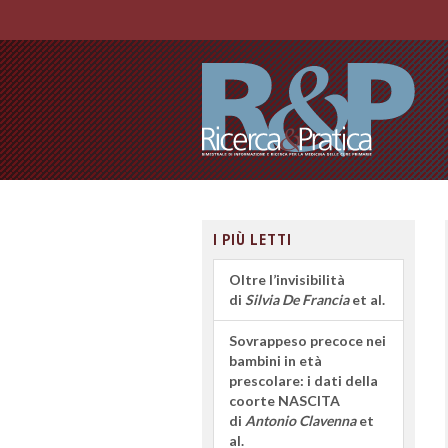
I PIÙ LETTI
Oltre l’invisibilità
di
Silvia De Francia
et al.
Sovrappeso precoce nei
bambini in età
prescolare: i dati della
coorte NASCITA
di
Antonio Clavenna
et
al.