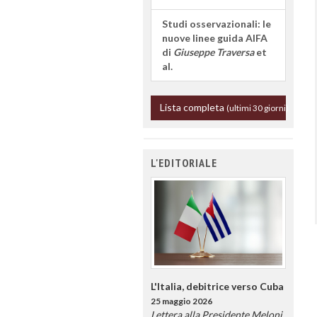
Studi osservazionali: le
nuove linee guida AIFA
di
Giuseppe Traversa
et
al.
Lista completa
(ultimi 30 giorni)
L'EDITORIALE
L'Italia, debitrice verso Cuba
25 maggio 2026
Lettera alla Presidente Meloni