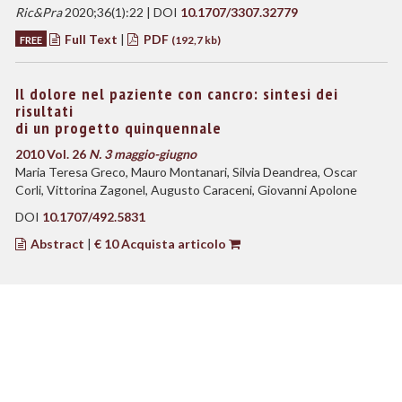
Ric&Pra
2020;36(1):22 | DOI
10.1707/3307.32779
Full Text
|
PDF
FREE
(192,7 kb)
Il dolore nel paziente con cancro: sintesi dei
risultati
di un progetto quinquennale
2010 Vol. 26
N. 3 maggio-giugno
Maria Teresa Greco, Mauro Montanari, Silvia Deandrea, Oscar
Corli, Vittorina Zagonel, Augusto Caraceni, Giovanni Apolone
DOI
10.1707/492.5831
Abstract
|
€ 10 Acquista articolo