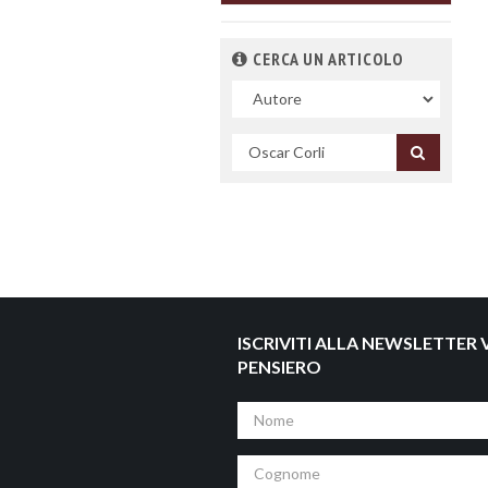
CERCA UN ARTICOLO
Nel
campo
Cerca
per
titolo
ISCRIVITI ALLA NEWSLETTER V
PENSIERO
Nome
Cognome