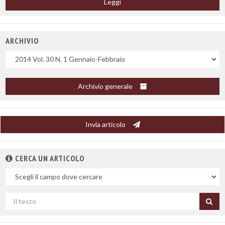
Leggi
ARCHIVIO
Uscite
Archivio generale
Invia articolo
CERCA UN ARTICOLO
Nel
campo
Cerca
per
titolo