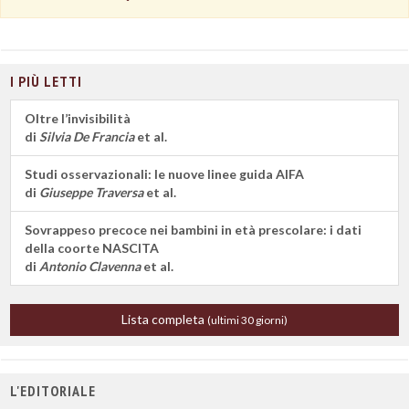
I PIÙ LETTI
Oltre l’invisibilità
di
Silvia De Francia
et al.
Studi osservazionali: le nuove linee guida AIFA
di
Giuseppe Traversa
et al.
Sovrappeso precoce nei bambini in età prescolare: i dati
della coorte NASCITA
di
Antonio Clavenna
et al.
Lista completa
(ultimi 30 giorni)
L'EDITORIALE