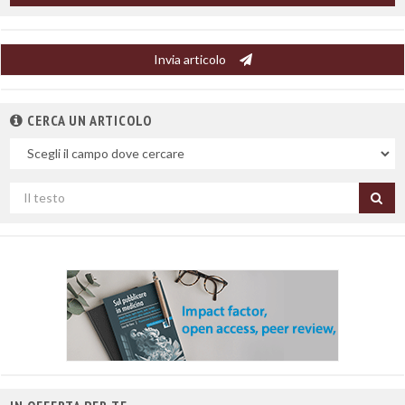
Invia articolo
CERCA UN ARTICOLO
Nel
campo
Cerca
per
titolo