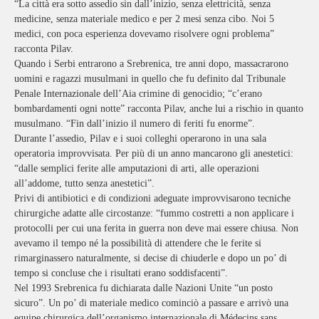
“La città era sotto assedio sin dall’inizio, senza elettricità, senza
medicine, senza materiale medico e per 2 mesi senza cibo. Noi 5
medici, con poca esperienza dovevamo risolvere ogni problema”
racconta Pilav.
Quando i Serbi entrarono a Srebrenica, tre anni dopo, massacrarono
uomini e ragazzi musulmani in quello che fu definito dal Tribunale
Penale Internazionale dell’Aia crimine di genocidio; “c’erano
bombardamenti ogni notte” racconta Pilav, anche lui a rischio in quanto
musulmano. “Fin dall’inizio il numero di feriti fu enorme”.
Durante l’assedio, Pilav e i suoi colleghi operarono in una sala
operatoria improvvisata. Per più di un anno mancarono gli anestetici:
“dalle semplici ferite alle amputazioni di arti, alle operazioni
all’addome, tutto senza anestetici”.
Privi di antibiotici e di condizioni adeguate improvvisarono tecniche
chirurgiche adatte alle circostanze: “fummo costretti a non applicare i
protocolli per cui una ferita in guerra non deve mai essere chiusa. Non
avevamo il tempo né la possibilità di attendere che le ferite si
rimarginassero naturalmente, si decise di chiuderle e dopo un po’ di
tempo si concluse che i risultati erano soddisfacenti”.
Nel 1993 Srebrenica fu dichiarata dalle Nazioni Unite “un posto
sicuro”. Un po’ di materiale medico cominciò a passare e arrivò una
equipe chirurgica dell’organismo internazionale di Médecins sans