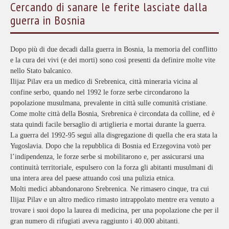
Cercando di sanare le ferite lasciate dalla
guerra in Bosnia
Dopo più di due decadi dalla guerra in Bosnia, la memoria del conflitto
e la cura dei vivi (e dei morti) sono così presenti da definire molte vite
nello Stato balcanico.
Ilijaz Pilav era un medico di Srebrenica, città mineraria vicina al
confine serbo, quando nel 1992 le forze serbe circondarono la
popolazione musulmana, prevalente in città sulle comunità cristiane.
Come molte città della Bosnia, Srebrenica è circondata da colline, ed è
stata quindi facile bersaglio di artiglieria e mortai durante la guerra.
La guerra del 1992-95 seguì alla disgregazione di quella che era stata la
Yugoslavia. Dopo che la repubblica di Bosnia ed Erzegovina votò per
l’indipendenza, le forze serbe si mobilitarono e, per assicurarsi una
continuità territoriale, espulsero con la forza gli abitanti musulmani di
una intera area del paese attuando così una pulizia etnica.
Molti medici abbandonarono Srebrenica. Ne rimasero cinque, tra cui
Ilijaz Pilav e un altro medico rimasto intrappolato mentre era venuto a
trovare i suoi dopo la laurea di medicina, per una popolazione che per il
gran numero di rifugiati aveva raggiunto i 40.000 abitanti.