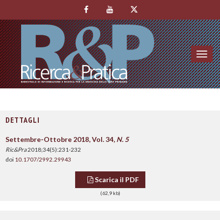
Toggl
navig
DETTAGLI
Settembre-Ottobre 2018, Vol. 34,
N. 5
Ric&Pra
2018;34(5):231-232
doi
10.1707/2992.29943
Scarica il PDF
(62,9 kb)