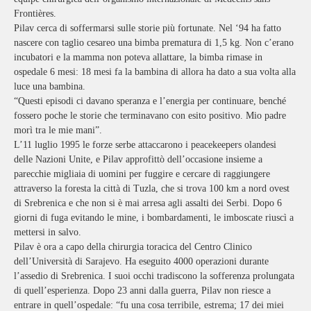
Frontières.
Pilav cerca di soffermarsi sulle storie più fortunate. Nel ‘94 ha fatto
nascere con taglio cesareo una bimba prematura di 1,5 kg. Non c’erano
incubatori e la mamma non poteva allattare, la bimba rimase in
ospedale 6 mesi: 18 mesi fa la bambina di allora ha dato a sua volta alla
luce una bambina.
“Questi episodi ci davano speranza e l’energia per continuare, benché
fossero poche le storie che terminavano con esito positivo. Mio padre
morì tra le mie mani”.
L’11 luglio 1995 le forze serbe attaccarono i peacekeepers olandesi
delle Nazioni Unite, e Pilav approfittò dell’occasione insieme a
parecchie migliaia di uomini per fuggire e cercare di raggiungere
attraverso la foresta la città di Tuzla, che si trova 100 km a nord ovest
di Srebrenica e che non si è mai arresa agli assalti dei Serbi. Dopo 6
giorni di fuga evitando le mine, i bombardamenti, le imboscate riuscì a
mettersi in salvo.
Pilav è ora a capo della chirurgia toracica del Centro Clinico
dell’Università di Sarajevo. Ha eseguito 4000 operazioni durante
l’assedio di Srebrenica. I suoi occhi tradiscono la sofferenza prolungata
di quell’esperienza. Dopo 23 anni dalla guerra, Pilav non riesce a
entrare in quell’ospedale: “fu una cosa terribile, estrema; 17 dei miei