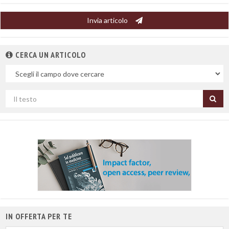
Invia articolo
CERCA UN ARTICOLO
Nel
campo
Cerca
per
titolo
IN OFFERTA PER TE