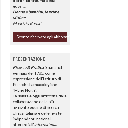
Il cronico trauma della
guerra.
Donne e bambini, le prime
vittime
Maurizio Bonati
Sconto riservato agli abbonati
PRESENTAZIONE
Ricerca & Pratica
è nata nel
gennaio del 1985, come
espressione dell'Istituto di
Ricerche Farmacologiche
"Mario Negri".
La rivista è oggi arricchita dalla
collaborazione delle più
avanzate équipe di ricerca
clinica italiana e delle riviste
indipendenti nazionali
afferenti all'
International