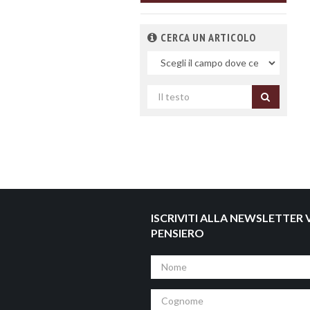
CERCA UN ARTICOLO
Nel
campo
Cerca
per
titolo
ISCRIVITI ALLA NEWSLETTER V
PENSIERO
Nome
Cognome