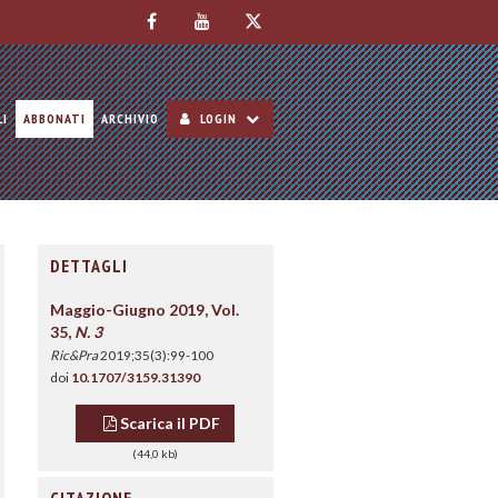
LI
ABBONATI
ARCHIVIO
LOGIN
DETTAGLI
Maggio-Giugno 2019, Vol.
35,
N. 3
Ric&Pra
2019;35(3):99-100
doi
10.1707/3159.31390
Scarica il PDF
(44,0 kb)