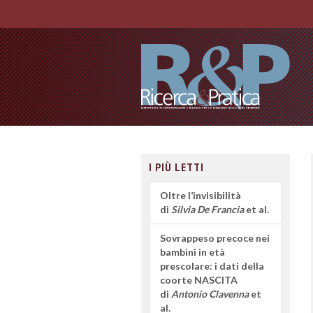
I PIÙ LETTI
Oltre l’invisibilità
di
Silvia De Francia
et al.
Sovrappeso precoce nei
bambini in età
prescolare: i dati della
coorte NASCITA
di
Antonio Clavenna
et
al.