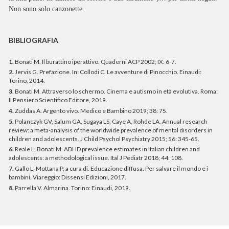
Non sono solo canzonette.
BIBLIOGRAFIA
1.
Bonati M. Il burattino iperattivo. Quaderni ACP 2002; IX: 6-7.
2.
Jervis G. Prefazione. In: Collodi C. Le avventure di Pinocchio. Einaudi:
Torino, 2014.
3.
Bonati M. Attraverso lo schermo. Cinema e autismo in età evolutiva. Roma:
Il Pensiero Scientifico Editore, 2019.
4.
Zuddas A. Argento vivo. Medico e Bambino 2019; 38: 75.
5.
Polanczyk GV, Salum GA, Sugaya LS, Caye A, Rohde LA. Annual research
review: a meta-analysis of the worldwide prevalence of mental disorders in
children and adolescents. J Child Psychol Psychiatry 2015; 56: 345-65.
6.
Reale L, Bonati M. ADHD prevalence estimates in Italian children and
adolescents: a methodological issue. Ital J Pediatr 2018; 44: 108.
7.
Gallo L, Mottana P, a cura di. Educazione diffusa. Per salvare il mondo e i
bambini. Viareggio: Dissensi Edizioni, 2017.
8.
Parrella V. Almarina. Torino: Einaudi, 2019.