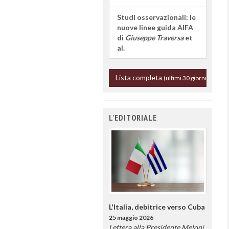
Studi osservazionali: le
nuove linee guida AIFA
di
Giuseppe Traversa
et
al.
Lista completa
(ultimi 30 giorni)
L'EDITORIALE
L'Italia, debitrice verso Cuba
25 maggio 2026
Lettera alla Presidente Meloni