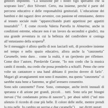
genitori impotenti. “La soluzione per i nostri figli speriamo che la
scoprano loro”, dice Silvestri. Certo, ma insieme, perché è parte del
percorso educativo e delle responsabilità genitoriali. L’educazione dei
bambini e dei ragazzi deve avvenire, con passione ed entusiasmo, dentro
al tessuto sociale reale “apparecchiando piatti appetitosi per appetiti
7
insaziabili”
. E come ricorda Valeria Parrella in
Almarina
, anche in
condizioni estreme, educare non è un lavoro da secondini e giudici, ma
una grande avventura in cui la bellezza del condividere si coniuga
8
all’entusiasmo della scoperta
.
Se il messaggio è allora quello di non lasciarli soli, di procedere insieme
nel tempo e nello spazio educativo, allora anche la “canzonetta”
Caramelle
, testo duro... come la realtà, è un (pre)testo per riflettere.
Come dice l’autore, Pierdavide Carone, “Io non credo che la musica
cambi il mondo, ma credo che possa prenderlo a schiaffi. Penso che certe
volte un cantautore o una band abbiano il preciso dovere di farlo”.
Magari gli arrangiamenti non sono il massimo, ma questa “canzonetta” ci
sarebbe stata bene a Sanremo, se gliel’avessero consentito.
Sono solo canzonette? Forse. Sono, comunque, anche inviti inusuali di
speranza e di azione per grandi, piccoli… tutti. Sono urla per bisogni
inevasi (“fui condannato prima di nascere”), per abusi subiti (“nel mio
silenzio il ricordo di cose più belle. Il colore delle stelle, mentre prendi
la mia pelle. In cambio un sorriso e due caramelle”)… per diritti negati.