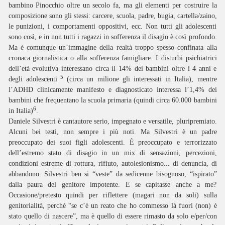
bambino Pinocchio oltre un secolo fa, ma gli elementi per costruire la
composizione sono gli stessi: carcere, scuola, padre, bugia, cartella/zaino,
le punizioni, i comportamenti oppositivi, ecc. Non tutti gli adolescenti
sono così, e in non tutti i ragazzi in sofferenza il disagio è così profondo.
Ma è comunque un’immagine della realtà troppo spesso confinata alla
cronaca giornalistica o alla sofferenza famigliare. I disturbi psichiatrici
dell’età evolutiva interessano circa il 14% dei bambini oltre i 4 anni e
5
degli adolescenti
(circa un milione gli interessati in Italia), mentre
l’ADHD clinicamente manifesto e diagnosticato interessa l’1,4% dei
bambini che frequentano la scuola primaria (quindi circa 60.000 bambini
6
in Italia)
.
Daniele Silvestri è cantautore serio, impegnato e versatile, pluripremiato.
Alcuni bei testi, non sempre i più noti. Ma Silvestri è un padre
preoccupato dei suoi figli adolescenti. È preoccupato e terrorizzato
dell’estremo stato di disagio in un mix di sensazioni, percezioni,
condizioni estreme di rottura, rifiuto, autolesionismo... di denuncia, di
abbandono. Silvestri ben si “veste” da sedicenne bisognoso, “ispirato”
dalla paura del genitore impotente. E se capitasse anche a me?
Occasione/pretesto quindi per riflettere (magari non da soli) sulla
genitorialità, perché “se c’è un reato che ho commesso là fuori (non) è
stato quello di nascere”, ma è quello di essere rimasto da solo e/per/con