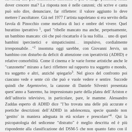
dover crescere mai? La risposta non è nelle canzoni; chi scrive e canta
può solo dire, denunciare, far riflettere: il valore aggiunto lo deve
mettere l’ascoltatore. Già nel 1977 l’artista napoletano si era servito della
favola di Pinocchio come metafora di luci e ombre del vivere. Quel
1
burattino iperattivo
, quel “ribelle mancato ma anche, perpetuamente,
un bambino mancato: ciò che può riscattarlo è la sua follia… uno di quei
bambini ipercinetici e simpaticissimi… impulsivo, cordialmente
2
irresponsabile…”
insomma oggi sarebbe, con Giovanni Jervis, un
bambino con disturbo da deficit di attenzione con iperattività (ADHD) e
relative comorbilità. Come il cinema e le varie forme artistiche anche le
“canzonette” mirano a farci riflettere sul rapporto tra soggetto e mondo,
3
tra soggetto e altri, anziché spiegarlo
. Nel gioco del confronto poi
ciascuno vede e sente ciò che può e vuole vedere e sentire. Succede
quindi che
Argentovivo
, la canzone di Daniele Silvestri presentata
quest’anno a Sanremo, ha impressionato parte della platea dell’Ariston e
dell’uditorio televisivo, in particolare, pare, le mamme. Alessandro
Zuddas esperto di ADHD dice “l’ho trovata una delle più accurate e
poetiche descrizioni dell’ADHD in adolescenza, specie quando non
4
‘gestito’ in maniera adeguata in età scolare e prescolare”
. Qui la
psicopatologia del sedicenne “distratto” è meglio descritta ed è più
rispondente alla classificazione del DSM-5 che non quanto fatto con il