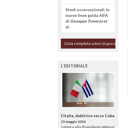
Studi osservazionali: le
nuove linee guida AIFA
di
Giuseppe Traversa
et
al.
Lista completa
(ultimi 30 giorni)
L'EDITORIALE
L'Italia, debitrice verso Cuba
25 maggio 2026
Lettera alla Presidente Meloni