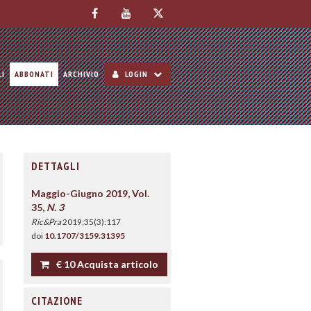
LI
ABBONATI
ARCHIVIO
LOGIN
DETTAGLI
Maggio-Giugno 2019, Vol.
35,
N. 3
Ric&Pra
2019;35(3):117
doi
10.1707/3159.31395
€ 10 Acquista articolo
CITAZIONE