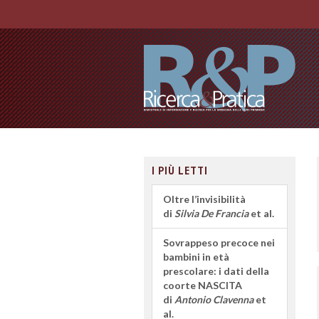
I PIÙ LETTI
Oltre l’invisibilità
di
Silvia De Francia
et al.
Sovrappeso precoce nei
bambini in età
prescolare: i dati della
coorte NASCITA
di
Antonio Clavenna
et
al.