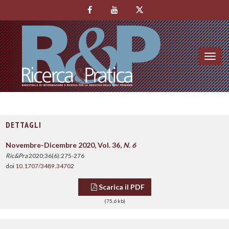
Toggl
navig
DETTAGLI
Novembre-Dicembre 2020, Vol. 36,
N. 6
Ric&Pra
2020;36(6):275-276
doi
10.1707/3489.34702
Scarica il PDF
(75,6 kb)