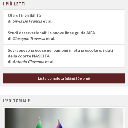
I PIÙ LETTI
Oltre l’invisibilità
di
Silvia De Francia
et al.
Studi osservazionali: le nuove linee guida AIFA
di
Giuseppe Traversa
et al.
Sovrappeso precoce nei bambini in età prescolare: i dati
della coorte NASCITA
di
Antonio Clavenna
et al.
Lista completa
(ultimi 30 giorni)
L'EDITORIALE