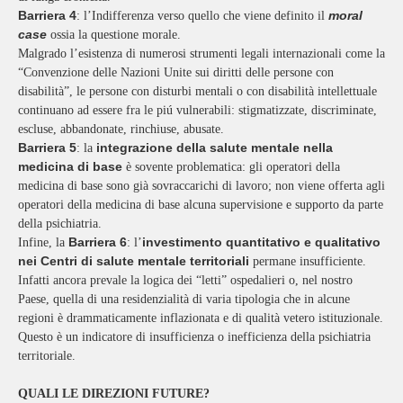
Barriera 4
moral
: l’Indifferenza verso quello che viene definito il
case
ossia la questione morale.
Malgrado l’esistenza di numerosi strumenti legali internazionali come la
“Convenzione delle Nazioni Unite sui diritti delle persone con
disabilità”, le persone con disturbi mentali o con disabilità intellettuale
continuano ad essere fra le piú vulnerabili: stigmatizzate, discriminate,
escluse, abbandonate, rinchiuse, abusate.
Barriera 5
integrazione della salute mentale nella
: la
medicina di base
è sovente problematica: gli operatori della
medicina di base sono già sovraccarichi di lavoro; non viene offerta agli
operatori della medicina di base alcuna supervisione e supporto da parte
della psichiatria.
Barriera 6
investimento quantitativo e qualitativo
Infine, la
: l’
nei Centri di salute mentale territoriali
permane insufficiente.
Infatti ancora prevale la logica dei “letti” ospedalieri o, nel nostro
Paese, quella di una residenzialità di varia tipologia che in alcune
regioni è drammaticamente inflazionata e di qualità vetero istituzionale.
Questo è un indicatore di insufficienza o inefficienza della psichiatria
territoriale.
QUALI LE DIREZIONI FUTURE?