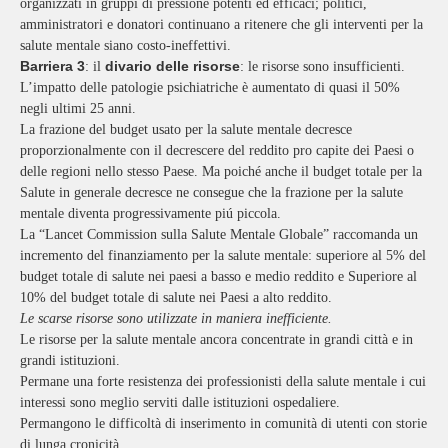
organizzati in gruppi di pressione potenti ed efficaci; politici,
amministratori e donatori continuano a ritenere che gli interventi per la
salute mentale siano costo-ineffettivi.
Barriera 3
divario delle risorse
: il
: le risorse sono insufficienti.
L’impatto delle patologie psichiatriche è aumentato di quasi il 50%
negli ultimi 25 anni.
La frazione del budget usato per la salute mentale decresce
proporzionalmente con il decrescere del reddito pro capite dei Paesi o
delle regioni nello stesso Paese. Ma poiché anche il budget totale per la
Salute in generale decresce ne consegue che la frazione per la salute
mentale diventa progressivamente piú piccola.
La “Lancet Commission sulla Salute Mentale Globale” raccomanda un
incremento del finanziamento per la salute mentale: superiore al 5% del
budget totale di salute nei paesi a basso e medio reddito e Superiore al
10% del budget totale di salute nei Paesi a alto reddito.
Le scarse risorse sono utilizzate in maniera inefficiente.
Le risorse per la salute mentale ancora concentrate in grandi città e in
grandi istituzioni.
Permane una forte resistenza dei professionisti della salute mentale i cui
interessi sono meglio serviti dalle istituzioni ospedaliere.
Permangono le difficoltà di inserimento in comunità di utenti con storie
di lunga cronicità.