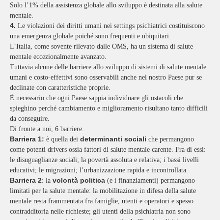
Solo l’1% della assistenza globale allo sviluppo è destinata alla salute
mentale.
4.
Le violazioni dei diritti umani nei settings psichiatrici costituiscono
una emergenza globale poiché sono frequenti e ubiquitari.
L’Italia, come sovente rilevato dalle OMS, ha un sistema di salute
mentale eccezionalmente avanzato.
Tuttavia alcune delle barriere allo sviluppo di sistemi di salute mentale
umani e costo-effettivi sono osservabili anche nel nostro Paese pur se
declinate con caratteristiche proprie.
È necessario che ogni Paese sappia individuare gli ostacoli che
spieghino perché cambiamento e miglioramento risultano tanto difficili
da conseguire.
Di fronte a noi, 6 barriere.
Barriera 1:
determinanti sociali
è quella dei
che permangono
come potenti drivers ossia fattori di salute mentale carente. Fra di essi:
le disuguaglianze sociali; la povertà assoluta e relativa; i bassi livelli
educativi; le migrazioni; l’urbanizzazione rapida e incontrollata.
Barriera 2
volontà politica
: la
(e i finanziamenti) permangono
limitati per la salute mentale: la mobilitazione in difesa della salute
mentale resta frammentata fra famiglie, utenti e operatori e spesso
contradditoria nelle richieste; gli utenti della psichiatria non sono