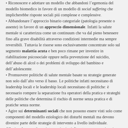
•
Riconoscere e adottare un modello che abbandoni l’egemonia del
modello biomedico in favore di un modello di
social suffering
che
implicherebbe risposte sociali piú complesse e complessive.
•
Abbandonare l’approccio binario categoriale (patologia presente o
assente) in favore di un
approccio dimensionale
. Infatti la salute
mentale si caratterizza come un continuum che va dal pieno benessere
fino alla grave disabilità attraverso condizioni intermedie ma sempre
reversibili. Tuttavia le risorse sono esclusivamente concentrate solo sul
segmento
malattia acuta
e ben poco rimane per investire in
riabilitazione psicosociale oppure nella prevenzione del suicidio,
dell’abuso di alcol o dei problemi di sviluppo del bambino e
dell’adolescente.
•
Promuovere politiche di salute mentale basate su strategie generate
non solo dall’alto verso il basso. Le politiche infatti necessitano di
leadership locali e le leadership locali necessitano di politiche: è
necessario rompere la separazione fra operatori della pratica e strateghi
delle politiche che determina il rischio di norme senza pratica e di
pratiche senza norme.
•
Agire sui
determinanti sociali
che non possono essere visti solo come
componenti del modello eziologico dei disturbi mentali ma devono
divenire parte delle strategie di intervento a livello individuale.