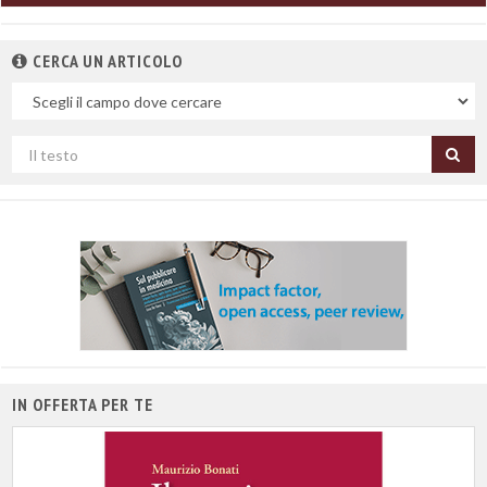
CERCA UN ARTICOLO
Nel
campo
Cerca
per
titolo
IN OFFERTA PER TE