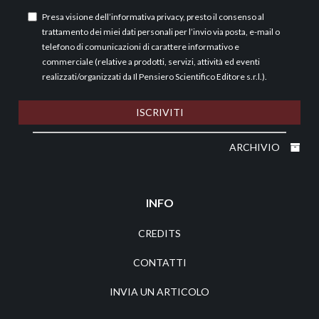
Presa visione dell’
informativa privacy
, presto il consenso al
trattamento dei miei dati personali per l’invio via posta, e-mail o
telefono di comunicazioni di carattere informativo e
commerciale (relative a prodotti, servizi, attività ed eventi
realizzati/organizzati da Il Pensiero Scientifico Editore s.r.l.).
ISCRIVITI
ARCHIVIO
INFO
CREDITS
CONTATTI
INVIA UN ARTICOLO