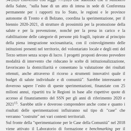
della Salute, “sulla base di un atto di intesa in sede di Conferenza
permanente per i rapporti tra lo Stato, le regioni e le province
autonome di Trento e di Bolzano, coordina la sperimentazione, per il
biennio 2020-2021, di strutture di prossimità per la promozione della
salute e per la prevenzione, nonché per la presa in carico e la
riabilitazione delle categorie di persone più fragili, ispirate al principio
della piena integrazione sociosanitaria, con il coinvolgimento delle
istituzioni presenti nel territorio, del volontariato locale e degli enti del
Terzo settore senza scopo di lucro. I progetti proposti devono prevedere
modalità di intervento che riducano le scelte di istituzionalizzazione,
favoriscano la domiciliarità e consentano la valutazione dei risultati
ottenuti, anche attraverso il ricorso a strumenti innovativi quale il
budget di salute individuale e di comunità”. Sarebbe interessante e
doveroso sapere l’esito di queste sperimentazioni, finanziate con 25
milioni annui, ripartiti tra le Regioni in base alle rispettive quote di
accesso al finanziamento del SSN per gli anni di riferimento 2020 e
15
2021
. Sarebbe utile e doveroso comprendere anche come e quanto i
risultati delle sperimentazioni influiranno sul tipo di “case” che
verranno “costruite” nei vari contesti territoriali.
Sul fronte della “sperimentazione per le Case della Comunità” nel 2018
viene attivato il Laboratorio di formazione e
benchmarking
per il