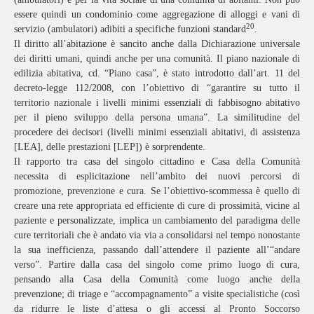
essere quindi un condominio come aggregazione di alloggi e vani di
20
servizio (ambulatori) adibiti a specifiche funzioni standard
.
Il diritto all’abitazione è sancito anche dalla Dichiarazione universale
dei diritti umani, quindi anche per una comunità. Il piano nazionale di
edilizia abitativa, cd. “Piano casa”, è stato introdotto dall’art. 11 del
decreto-legge 112/2008, con l’obiettivo di “garantire su tutto il
territorio nazionale i livelli minimi essenziali di fabbisogno abitativo
per il pieno sviluppo della persona umana”. La similitudine del
procedere dei decisori (livelli minimi essenziali abitativi, di assistenza
[LEA], delle prestazioni [LEP]) è sorprendente.
Il rapporto tra casa del singolo cittadino e Casa della Comunità
necessita di esplicitazione nell’ambito dei nuovi percorsi di
promozione, prevenzione e cura. Se l’obiettivo-scommessa è quello di
creare una rete appropriata ed efficiente di cure di prossimità, vicine al
paziente e personalizzate, implica un cambiamento del paradigma delle
cure territoriali che è andato via via a consolidarsi nel tempo nonostante
la sua inefficienza, passando dall’attendere il paziente all’“andare
verso”. Partire dalla casa del singolo come primo luogo di cura,
pensando alla Casa della Comunità come luogo anche della
prevenzione; di triage e “accompagnamento” a visite specialistiche (così
da ridurre le liste d’attesa o gli accessi al Pronto Soccorso