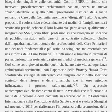
bisogni dei singoli e delle comunità. Con il PNRR il rischio che
interventi prevalentemente architettonici sanitari, senza un nuovo
“piano abitativo” e quello della “prevenzione sismica” della salute
rendano le Case della Comunità anonime e “disuguali” è alto. A questo
proposito il ruolo critico e determinante dei medici di famiglia non sarà
secondario perché, sebbene il loro lavoro sia “parte attiva, qualificante e
integrata del SSN”, sono liberi professionisti che svolgono un incarico
di pubblico servizio, sulla base di un contratto collettivo. Quello
dell’inquadramento contrattuale dei professionisti delle Cure Primarie è
uno dei nodi fondamentali e più ostici da sciogliere, ma essenziale per
una riforma delle Cure Primarie. La riflessione è limitata in termini di
23
partecipazione, ma sostenuta da giovani medici di medicina generale
.
Così come sono giovani medici quelli che hanno dato vita ad esperienze
ambulatoriali sperimentali con l’approccio della
Primary Health Care
:
“costruendo strategie di intervento che tengano conto dello specifico
contesto, delle risorse e delle dinamiche che in esso agiscono
24
influenzando i processi salute-malattia”
. Un approccio
onnicomprensivo che tiene conto di tutte le variabili che influenzano la
a
salute delle persone e delle comunità in accordo con la 9
Conferenza
Internazionale sulla Promozione della Salute che si è svolta a Shanghai
nel novembre 2016 per riaffermare l'importanza della promozione della
salute, quale strategia trasformativa, nel migliorare e rendere più equa