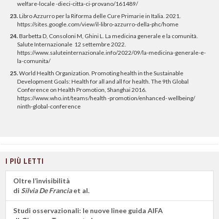
welfare-locale -dieci-citta-ci-provano/161489/
23.
Libro Azzurro per la Riforma delle Cure Primarie in Italia. 2021.
https://sites.google.com/view/il-libro-azzurro-della-phc/home
24.
Barbetta D, Consoloni M, Ghini L. La medicina generale e la comunità.
Salute Internazionale 12 settembre 2022.
https://www.saluteinternazionale.info/2022/09/la-medicina-generale-e-
la-comunita/
25.
World Health Organization. Promoting health in the Sustainable
Development Goals: Health for all and all for health. The 9th Global
Conference on Health Promotion, Shanghai 2016.
https://www.who.int/teams/health -promotion/enhanced- wellbeing/
ninth-global-conference
I PIÙ LETTI
Oltre l’invisibilità
di
Silvia De Francia
et al.
Studi osservazionali: le nuove linee guida AIFA