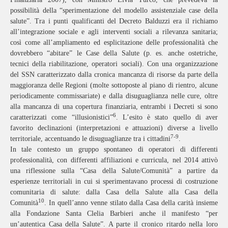
possibilità della “sperimentazione del modello assistenziale case della
salute”. Tra i punti qualificanti del Decreto Balduzzi era il richiamo
all’integrazione sociale e agli interventi sociali a rilevanza sanitaria;
così come all’ampliamento ed esplicitazione delle professionalità che
dovrebbero “abitare” le Case della Salute (p. es. anche ostetriche,
tecnici della riabilitazione, operatori sociali). Con una organizzazione
del SSN caratterizzato dalla cronica mancanza di risorse da parte della
maggioranza delle Regioni (molte sottoposte al piano di rientro, alcune
periodicamente commissariate) e dalla disuguaglianza nelle cure, oltre
alla mancanza di una copertura finanziaria, entrambi i Decreti si sono
6
caratterizzati come “illusionistici”
. L’esito è stato quello di aver
favorito declinazioni (interpretazioni e attuazioni) diverse a livello
7-9
territoriale, accentuando le disuguaglianze tra i cittadini
.
In tale contesto un gruppo spontaneo di operatori di differenti
professionalità, con differenti affiliazioni e curricula, nel 2014 attivò
una riflessione sulla “Casa della Salute/Comunità” a partire da
esperienze territoriali in cui si sperimentavano processi di costruzione
comunitaria di salute: dalla Casa della Salute alla Casa della
10
Comunità
. In quell’anno venne stilato dalla Casa della carità insieme
alla Fondazione Santa Clelia Barbieri anche il manifesto “per
un’autentica Casa della Salute”. A parte il cronico ritardo nella loro