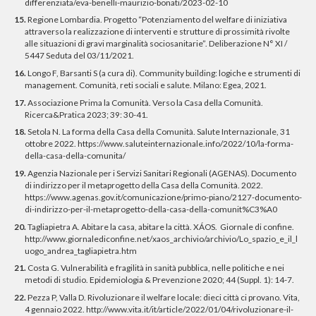
differenziata/eva-benelli-maurizio-bonati/2023-02-10
15.
Regione Lombardia. Progetto “Potenziamento del welfare di iniziativa
attraverso la realizzazione di interventi e strutture di prossimità rivolte
alle situazioni di gravi marginalità sociosanitarie”. Deliberazione N° XI /
5447 Seduta del 03/11/2021.
16.
Longo F, Barsanti S (a cura di). Community building: logiche e strumenti di
management. Comunità, reti sociali e salute. Milano: Egea, 2021.
17.
Associazione Prima la Comunità. Verso la Casa della Comunità.
Ricerca&Pratica 2023; 39: 30-41.
18.
Setola N. La forma della Casa della Comunità. Salute Internazionale, 31
ottobre 2022. https://www.saluteinternazionale.info/2022/10/la-forma-
della-casa-della-comunita/
19.
Agenzia Nazionale per i Servizi Sanitari Regionali (AGENAS). Documento
di indirizzo per il metaprogetto della Casa della Comunità. 2022.
https://www.agenas.gov.it/comunicazione/primo-piano/2127-documento-
di-indirizzo-per-il-metaprogetto-della-casa-della-comunit%C3%A0
20.
Tagliapietra A. Abitare la casa, abitare la città. XÁOS. Giornale di confine.
http://www.giornalediconfine.net/xaos_archivio/archivio/Lo_spazio_e_il_l
uogo_andrea_tagliapietra.htm
21.
Costa G. Vulnerabilità e fragilità in sanità pubblica, nelle politiche e nei
metodi di studio. Epidemiologia & Prevenzione 2020; 44 (Suppl. 1): 14-7.
22.
Pezza P, Valla D. Rivoluzionare il welfare locale: dieci città ci provano. Vita,
4 gennaio 2022. http://www.vita.it/it/article/2022/01/04/rivoluzionare-il-