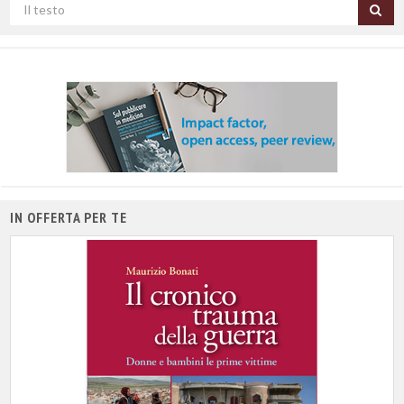
Cerca
per
titolo
IN OFFERTA PER TE