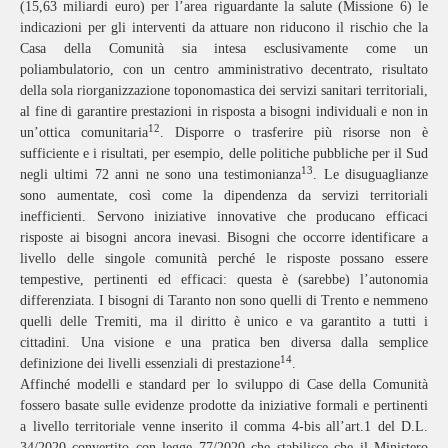
(15,63 miliardi euro) per l’area riguardante la salute (Missione 6) le
indicazioni per gli interventi da attuare non riducono il rischio che la
Casa della Comunità sia intesa esclusivamente come un
poliambulatorio, con un centro amministrativo decentrato, risultato
della sola riorganizzazione toponomastica dei servizi sanitari territoriali,
al fine di garantire prestazioni in risposta a bisogni individuali e non in
12
un’ottica comunitaria
. Disporre o trasferire più risorse non è
sufficiente e i risultati, per esempio, delle politiche pubbliche per il Sud
13
negli ultimi 72 anni ne sono una testimonianza
. Le disuguaglianze
sono aumentate, così come la dipendenza da servizi territoriali
inefficienti. Servono iniziative innovative che producano efficaci
risposte ai bisogni ancora inevasi. Bisogni che occorre identificare a
livello delle singole comunità perché le risposte possano essere
tempestive, pertinenti ed efficaci: questa è (sarebbe) l’autonomia
differenziata. I bisogni di Taranto non sono quelli di Trento e nemmeno
quelli delle Tremiti, ma il diritto è unico e va garantito a tutti i
cittadini. Una visione e una pratica ben diversa dalla semplice
14
definizione dei livelli essenziali di prestazione
.
Affinché modelli e standard per lo sviluppo di Case della Comunità
fossero basate sulle evidenze prodotte da iniziative formali e pertinenti
a livello territoriale venne inserito il comma 4-bis all’art.1 del D.L.
34/2020 convertito con legge 77/2020 che stabilisce che il Ministero