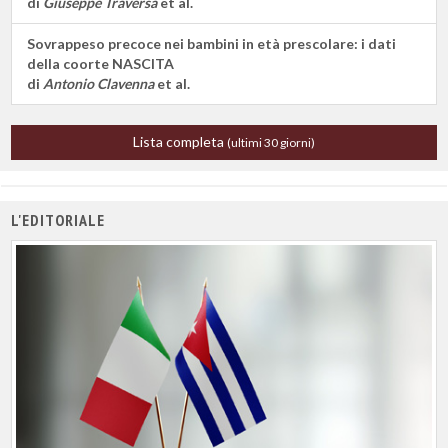
di
Giuseppe Traversa
et al.
Sovrappeso precoce nei bambini in età prescolare: i dati
della coorte NASCITA
di
Antonio Clavenna
et al.
Lista completa
(ultimi 30 giorni)
L'EDITORIALE