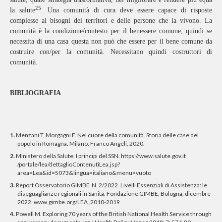
25
la salute
. Una comunità di cura deve essere capace di risposte
complesse ai bisogni dei territori e delle persone che la vivono. La
comunità è la condizione/contesto per il benessere comune, quindi se
necessita di una casa questa non può che essere per il bene comune da
costruire con/per la comunità. Necessitano quindi costruttori di
comunità.
BIBLIOGRAFIA
1.
Menzani T, Morgagni F. Nel cuore della comunità. Storia delle case del
popolo in Romagna. Milano: Franco Angeli, 2020.
2.
Ministero della Salute. I principi del SSN. https://www.salute.gov.it
/portale/lea/dettaglioContenutiLea.jsp?
area=Lea&id=5073&lingua=italiano&menu=vuoto
3.
Report Osservatorio GIMBE N. 2/2022. Livelli Essenziali di Assistenza: le
diseguaglianze regionali in Sanità. Fondazione GIMBE, Bologna, dicembre
2022. www.gimbe.org/LEA_2010-2019
4.
Powell M. Exploring 70 years of the British National Health Service through