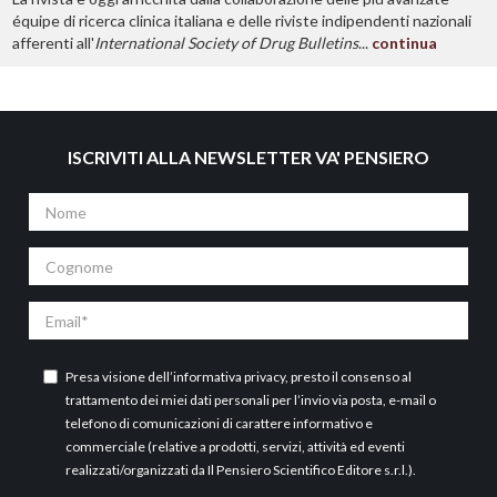
équipe di ricerca clinica italiana e delle riviste indipendenti nazionali
afferenti all'
International Society of Drug Bulletins
...
continua
ISCRIVITI ALLA NEWSLETTER VA' PENSIERO
Nome
Cognome
Email
Presa visione dell’
informativa privacy
, presto il consenso al
trattamento dei miei dati personali per l’invio via posta, e-mail o
telefono di comunicazioni di carattere informativo e
commerciale (relative a prodotti, servizi, attività ed eventi
realizzati/organizzati da Il Pensiero Scientifico Editore s.r.l.).