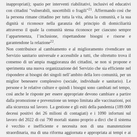
inappropriati); spazio per interventi riabilitativi, inclusivi ed educativi
21
con cittadini “vulnerabili, suscettibili o fragili”
. Affermando così che
la persona rimane cittadino per tutta la vita, abita la comunità, e la sua
dignità si riconosce nella garanzia del principio di domiciliarità
attraverso il quale la comunità stessa riconosce per ciascuno sempre
l’appartenenza, l’inclusione, rispettandone bisogni e risorse e
22
garantendone la relazione
.
Non contribuisce al cambiamento e al miglioramento rivendicare un
Servizio sanitario universale e accessibile a tutti, che oltretutto trova il
consenso di un’ampia maggioranza dei cittadini, se non si propone e
sperimenta una nuova organizzazione del Servizio che sia efficiente nel
rispondere ai bisogni dei singoli nell’ambito della loro comunità, per un
miglior benessere complessivo (sociale, individuale e sanitario). Le
persone e le relative culture e quindi i bisogni sono cambiati nel tempo,
così anche le risposte per essere appropriate devono cambiare a partire
dalla promozione e prevenzione un tempo limitata alle vaccinazioni, poi
alla sicurezza sul lavoro. La gestione e gli esiti della pandemia (189.000
decessi positivi dei 26 milioni di contagiati) e i 1090 infortuni sul
lavoro del 2022 di cui 790 mortali stanno proprio a dirci che il sistema
è vecchio e inefficiente e necessita non di una manutenzione
straordinaria, ma di una riforma aggiornata e appropriata ai tempi e ai