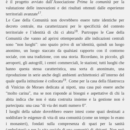
è il progetto avviato dall’Associazione
Prima la comunità
per la
valutazione delle innovazioni e dei risultati ottenuti dalle esperienze
17
territoriali avanzate
.
Le Case della Comunità non dovrebbero essere tutte identiche per
decreto centrale, ma caratterizzarsi per le specificità del contesto
18
territoriale e l’identità di chi ci abita
. Purtroppo le Case della
Comunità che vanno ad aprirsi ottemperando alle indicazioni centrali
sono “non luoghi”: uno spazio privo di un’identità, quindi un luogo
anonimo, un luogo staccato da qualsiasi rapporto con il contorno
sociale, con una tradizione, con una storia. Ricordano, in piccolo, gli
aeroporti, gli autogrill, i centri commerciali, le stazioni; tutti luoghi che
hanno questa stessa caratteristica, una sorta di anonimato, una
riproduzione in serie anche degli ambienti architettonici all’interno del
19
quale quella istituzione è collocata
. Come per la casa della filastrocca
di Vinícius de Moraes dedicata ai nipoti, una casa può essere anche
“molto carina”, ma se non risponde ai bisogni e aspettative di chi la
abita indica che non è stata costruita insieme e la gestione non è
partecipata: una casa “di via dei matti numero 0”.
I luoghi della salute dovrebbero essere intesi come spazi destinati a
soddisfare le esigenze di vita di una comunità (come un tempo lo erano
i monasteri), fondati sulla compresenza di spazi per la sanità
(ambulatori) e per la vita sociale di una comunità di abitanti. Non può