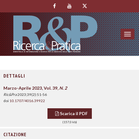
Toggl
navig
DETTAGLI
Marzo-Aprile 2023, Vol. 39,
N. 2
Ric&Pra
2023;39(2):51-56
doi
10.1707/4016.39922
Scarica il PDF
(157,0 kb)
CITAZIONE