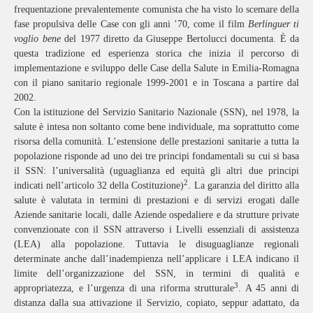
frequentazione prevalentemente comunista che ha visto lo scemare della
fase propulsiva delle Case con gli anni ’70, come il film
Berlinguer ti
voglio bene
del 1977 diretto da Giuseppe Bertolucci documenta. È da
questa tradizione ed esperienza storica che inizia il percorso di
implementazione e sviluppo delle Case della Salute in Emilia-Romagna
con il piano sanitario regionale 1999-2001 e in Toscana a partire dal
2002.
Con la istituzione del Servizio Sanitario Nazionale (SSN), nel 1978, la
salute è intesa non soltanto come bene individuale, ma soprattutto come
risorsa della comunità. L’estensione delle prestazioni sanitarie a tutta la
popolazione risponde ad uno dei tre principi fondamentali su cui si basa
il SSN: l’universalità (uguaglianza ed equità gli altri due principi
2
indicati nell’articolo 32 della Costituzione)
. La garanzia del diritto alla
salute è valutata in termini di prestazioni e di servizi erogati dalle
Aziende sanitarie locali, dalle Aziende ospedaliere e da strutture private
convenzionate con il SSN attraverso i Livelli essenziali di assistenza
(LEA) alla popolazione. Tuttavia le disuguaglianze regionali
determinate anche dall’inadempienza nell’applicare i LEA indicano il
limite dell’organizzazione del SSN, in termini di qualità e
3
appropriatezza, e l’urgenza di una riforma strutturale
. A 45 anni di
distanza dalla sua attivazione il Servizio, copiato, seppur adattato, da