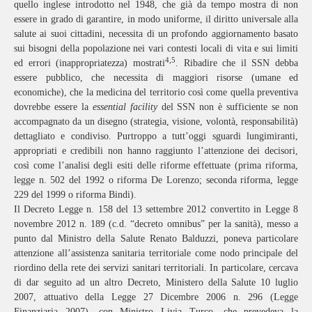
quello inglese introdotto nel 1948, che già da tempo mostra di non
essere in grado di garantire, in modo uniforme, il diritto universale alla
salute ai suoi cittadini, necessita di un profondo aggiornamento basato
sui bisogni della popolazione nei vari contesti locali di vita e sui limiti
4,5
ed errori (inappropriatezza) mostrati
. Ribadire che il SSN debba
essere pubblico, che necessita di maggiori risorse (umane ed
economiche), che la medicina del territorio così come quella preventiva
dovrebbe essere la
essential facility
del SSN non è sufficiente se non
accompagnato da un disegno (strategia, visione, volontà, responsabilità)
dettagliato e condiviso. Purtroppo a tutt’oggi sguardi lungimiranti,
appropriati e credibili non hanno raggiunto l’attenzione dei decisori,
così come l’analisi degli esiti delle riforme effettuate (prima riforma,
legge n. 502 del 1992 o riforma De Lorenzo; seconda riforma, legge
229 del 1999 o riforma Bindi).
Il Decreto Legge n. 158 del 13 settembre 2012 convertito in Legge 8
novembre 2012 n. 189 (c.d. “decreto omnibus” per la sanità), messo a
punto dal Ministro della Salute Renato Balduzzi, poneva particolare
attenzione all’assistenza sanitaria territoriale come nodo principale del
riordino della rete dei servizi sanitari territoriali. In particolare, cercava
di dar seguito ad un altro Decreto, Ministero della Salute 10 luglio
2007, attuativo della Legge 27 Dicembre 2006 n. 296 (Legge
Finanziaria 2007), con Ministro Livia Turco, che prevedeva la