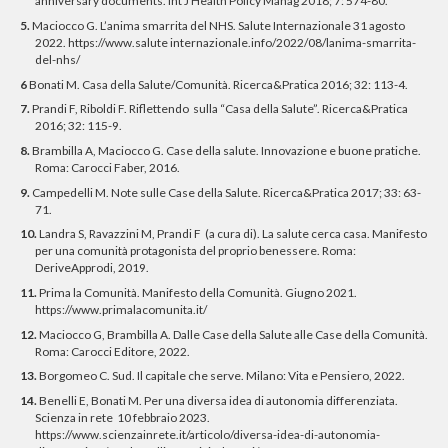
anniversary documents. Int J Health Policy Manag 2018; 7: 574-80.
5.
Maciocco G. L’anima smarrita del NHS. Salute Internazionale 31 agosto
2022. https://www.salute internazionale.info/2022/08/lanima-smarrita-
del-nhs/
6
Bonati M. Casa della Salute/Comunità. Ricerca&Pratica 2016; 32: 113-4.
7.
Prandi F, Riboldi F. Riflettendo sulla “Casa della Salute”. Ricerca&Pratica
2016; 32: 115-9.
8.
Brambilla A, Maciocco G. Case della salute. Innovazione e buone pratiche.
Roma: Carocci Faber, 2016.
9.
Campedelli M. Note sulle Case della Salute. Ricerca&Pratica 2017; 33: 63-
71.
10.
Landra S, Ravazzini M, Prandi F (a cura di). La salute cerca casa. Manifesto
per una comunità protagonista del proprio benessere. Roma:
DeriveApprodi, 2019.
11.
Prima la Comunità. Manifesto della Comunità. Giugno 2021.
https://www.primalacomunita.it/
12.
Maciocco G, Brambilla A. Dalle Case della Salute alle Case della Comunità.
Roma: Carocci Editore, 2022.
13.
Borgomeo C. Sud. Il capitale che serve. Milano: Vita e Pensiero, 2022.
14.
Benelli E, Bonati M. Per una diversa idea di autonomia differenziata.
Scienza in rete 10 febbraio 2023.
https://www.scienzainrete.it/articolo/diversa-idea-di-autonomia-