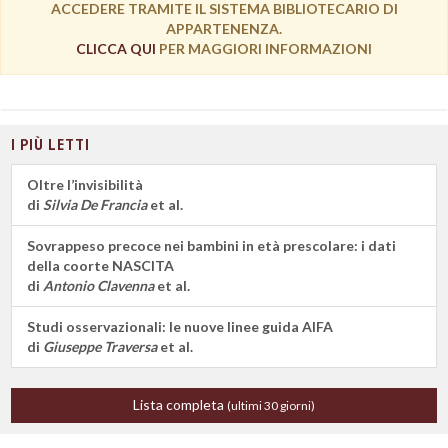
ACCEDERE TRAMITE IL SISTEMA BIBLIOTECARIO DI
APPARTENENZA.
CLICCA QUI
PER MAGGIORI INFORMAZIONI
I PIÙ LETTI
Oltre l’invisibilità
di
Silvia De Francia
et al.
Sovrappeso precoce nei bambini in età prescolare: i dati
della coorte NASCITA
di
Antonio Clavenna
et al.
Studi osservazionali: le nuove linee guida AIFA
di
Giuseppe Traversa
et al.
Lista completa
(ultimi 30 giorni)