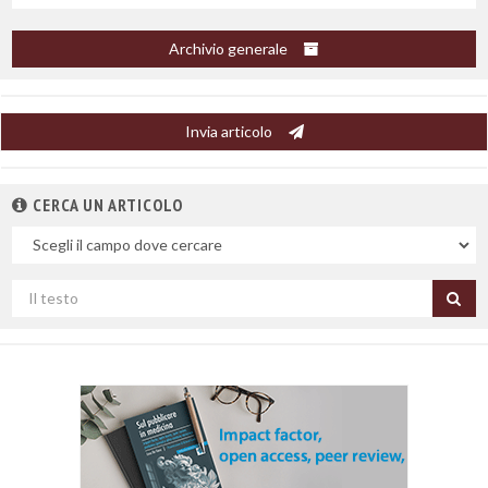
Archivio generale
Invia articolo
CERCA UN ARTICOLO
Nel
campo
Cerca
per
titolo