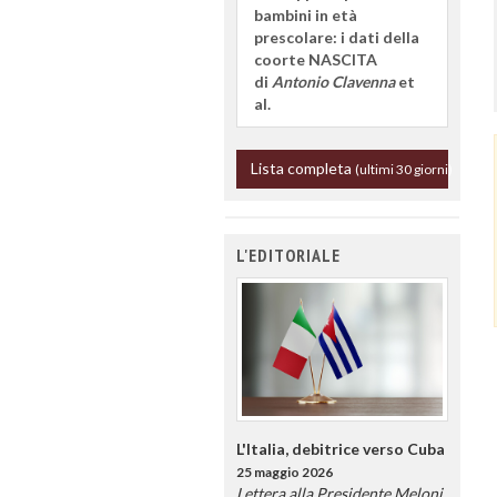
bambini in età
prescolare: i dati della
coorte NASCITA
di
Antonio Clavenna
et
al.
Lista completa
(ultimi 30 giorni)
L'EDITORIALE
L'Italia, debitrice verso Cuba
25 maggio 2026
Lettera alla Presidente Meloni