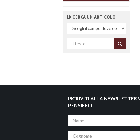
CERCA UN ARTICOLO
Nel
campo
Cerca
per
titolo
ISCRIVITI ALLA NEWSLETTER V
PENSIERO
Nome
Cognome