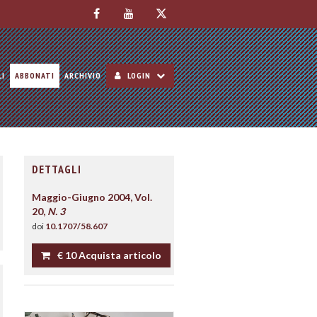
LI
ABBONATI
ARCHIVIO
LOGIN
DETTAGLI
Maggio-Giugno 2004, Vol.
20,
N. 3
doi
10.1707/58.607
€ 10 Acquista articolo