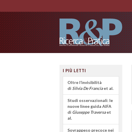
I PIÙ LETTI
Oltre l’invisibilità
di
Silvia De Francia
et al.
Studi osservazionali: le
nuove linee guida AIFA
di
Giuseppe Traversa
et
al.
Sovrappeso precoce nei