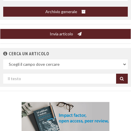
Archivio generale
Invia articolo
CERCA UN ARTICOLO
Nel
campo
Cerca
per
titolo