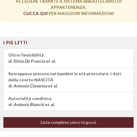
ACCEDERE TRAMITE IL SISTEMA BIBLIOTECARIO DI
APPARTENENZA.
CLICCA QUI
PER MAGGIORI INFORMAZIONI
I PIÙ LETTI
Oltre l’invisibilità
di
Silvia De Francia
et al.
Sovrappeso precoce nei bambini in età prescolare: i dati
della coorte NASCITA
di
Antonio Clavenna
et al.
Autorialità condivisa
di
Antonio Bianchi
et al.
Lista completa
(ultimi 30 giorni)