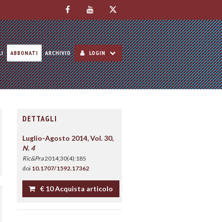
LI
ABBONATI
ARCHIVIO
LOGIN
DETTAGLI
Luglio-Agosto 2014, Vol. 30,
N. 4
Ric&Pra
2014;30(4):185
doi
10.1707/1592.17362
€ 10 Acquista articolo