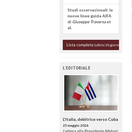
Studi osservazionali: le
nuove linee guida AIFA
di
Giuseppe Traversa
et
al.
Lista completa
(ultimi 30 giorni)
L'EDITORIALE
L'Italia, debitrice verso Cuba
25 maggio 2026
Lettera alla Presidente Meloni