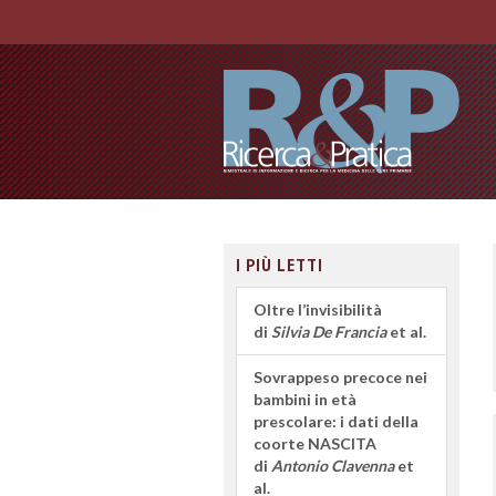
I PIÙ LETTI
Oltre l’invisibilità
di
Silvia De Francia
et al.
Sovrappeso precoce nei
bambini in età
prescolare: i dati della
coorte NASCITA
di
Antonio Clavenna
et
al.