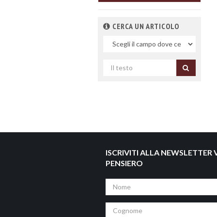
CERCA UN ARTICOLO
Nel
campo
Cerca
per
titolo
ISCRIVITI ALLA NEWSLETTER V
PENSIERO
Nome
Cognome