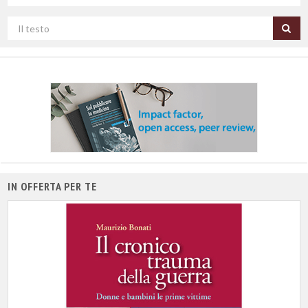
campo
Cerca
per
titolo
IN OFFERTA PER TE