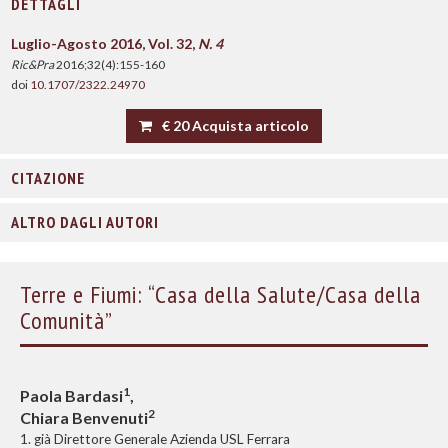
DETTAGLI
Luglio-Agosto 2016, Vol. 32,
N. 4
Ric&Pra
2016;32(4):155-160
doi
10.1707/2322.24970
€ 20 Acquista articolo
CITAZIONE
ALTRO DAGLI AUTORI
Terre e Fiumi: “Casa della Salute/Casa della
Comunità”
1
Paola Bardasi
,
2
Chiara Benvenuti
1. già Direttore Generale Azienda USL Ferrara