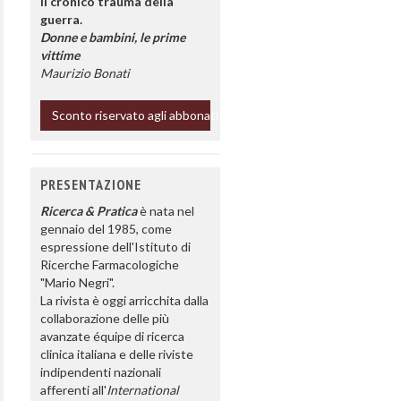
Il cronico trauma della
guerra.
Donne e bambini, le prime
vittime
Maurizio Bonati
Sconto riservato agli abbonati
PRESENTAZIONE
Ricerca & Pratica
è nata nel
gennaio del 1985, come
espressione dell'Istituto di
Ricerche Farmacologiche
"Mario Negri".
La rivista è oggi arricchita dalla
collaborazione delle più
avanzate équipe di ricerca
clinica italiana e delle riviste
indipendenti nazionali
afferenti all'
International