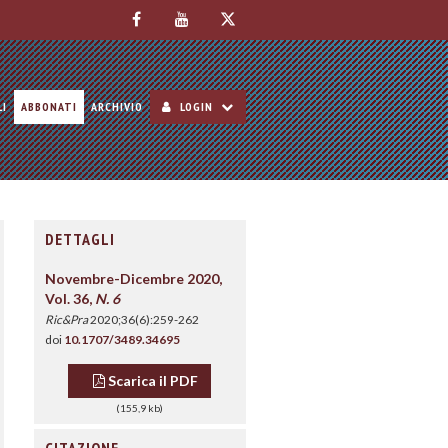
LI
ABBONATI
ARCHIVIO
LOGIN
DETTAGLI
Novembre-Dicembre 2020,
Vol. 36,
N. 6
Ric&Pra
2020;36(6):259-262
doi
10.1707/3489.34695
Scarica il PDF
(155,9 kb)