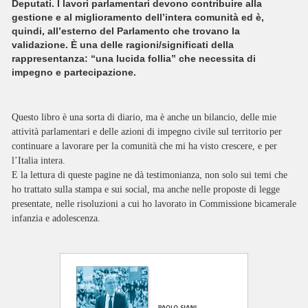
Deputati. I lavori parlamentari devono contribuire alla
gestione e al miglioramento dell’intera comunità ed è,
quindi, all’esterno del Parlamento che trovano la
validazione. È una delle ragioni/significati della
rappresentanza: “una lucida follia” che necessita di
impegno e partecipazione.
Questo libro è una sorta di diario, ma è anche un bilancio, delle mie
attività parlamentari e delle azioni di impegno civile sul territorio per
continuare a lavorare per la comunità che mi ha visto crescere, e per
l’Italia intera.
E la lettura di queste pagine ne dà testimonianza, non solo sui temi che
ho trattato sulla stampa e sui social, ma anche nelle proposte di legge
presentate, nelle risoluzioni a cui ho lavorato in Commissione bicamerale
infanzia e adolescenza.