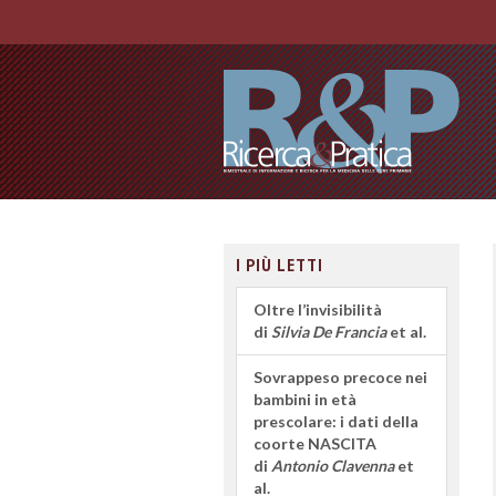
I PIÙ LETTI
Oltre l’invisibilità
di
Silvia De Francia
et al.
Sovrappeso precoce nei
bambini in età
prescolare: i dati della
coorte NASCITA
di
Antonio Clavenna
et
al.