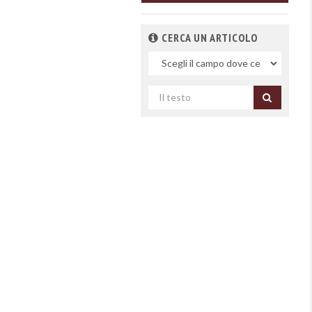
CERCA UN ARTICOLO
Nel
campo
Cerca
per
titolo