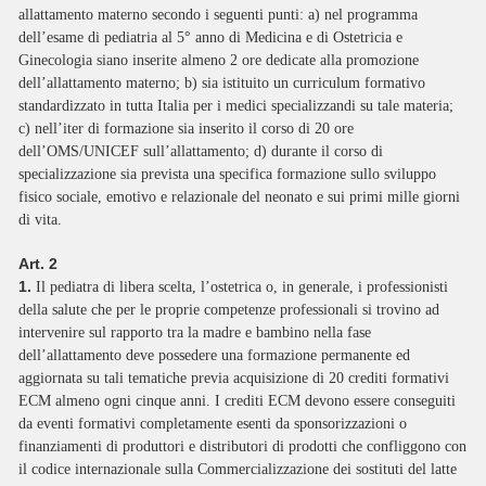
allattamento materno secondo i seguenti punti: a) nel programma
dell’esame di pediatria al 5° anno di Medicina e di Ostetricia e
Ginecologia siano inserite almeno 2 ore dedicate alla promozione
dell’allattamento materno; b) sia istituito un curriculum formativo
standardizzato in tutta Italia per i medici specializzandi su tale materia;
c) nell’iter di formazione sia inserito il corso di 20 ore
dell’OMS/UNICEF sull’allattamento; d) durante il corso di
specializzazione sia prevista una specifica formazione sullo sviluppo
fisico sociale, emotivo e relazionale del neonato e sui primi mille giorni
di vita.
Art. 2
1.
Il pediatra di libera scelta, l’ostetrica o, in generale, i professionisti
della salute che per le proprie competenze professionali si trovino ad
intervenire sul rapporto tra la madre e bambino nella fase
dell’allattamento deve possedere una formazione permanente ed
aggiornata su tali tematiche previa acquisizione di 20 crediti formativi
ECM almeno ogni cinque anni. I crediti ECM devono essere conseguiti
da eventi formativi completamente esenti da sponsorizzazioni o
finanziamenti di produttori e distributori di prodotti che confliggono con
il codice internazionale sulla Commercializzazione dei sostituti del latte