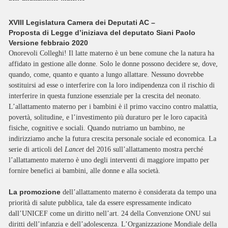
XVIII Legislatura Camera dei Deputati AC –
Proposta di Legge d’iniziava del deputato Siani Paolo
Versione febbraio 2020
Onorevoli Colleghi! Il latte materno è un bene comune che la natura ha
affidato in gestione alle donne. Solo le donne possono decidere se, dove,
quando, come, quanto e quanto a lungo allattare. Nessuno dovrebbe
sostituirsi ad esse o interferire con la loro indipendenza con il rischio di
interferire in questa funzione essenziale per la crescita del neonato.
L’allattamento materno per i bambini è il primo vaccino contro malattia,
povertà, solitudine, e l’investimento più duraturo per le loro capacità
fisiche, cognitive e sociali. Quando nutriamo un bambino, ne
indirizziamo anche la futura crescita personale sociale ed economica. La
serie di articoli del
Lancet
del 2016 sull’allattamento mostra perché
l’allattamento materno è uno degli interventi di maggiore impatto per
fornire benefici ai bambini, alle donne e alla società.
La promozione
dell’allattamento materno è considerata da tempo una
priorità di salute pubblica, tale da essere espressamente indicato
dall’UNICEF come un diritto nell’art. 24 della Convenzione ONU sui
diritti dell’infanzia e dell’adolescenza. L’Organizzazione Mondiale della