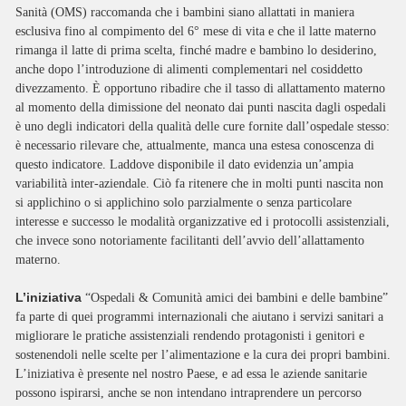
Sanità (OMS) raccomanda che i bambini siano allattati in maniera
esclusiva fino al compimento del 6° mese di vita e che il latte materno
rimanga il latte di prima scelta, finché madre e bambino lo desiderino,
anche dopo l’introduzione di alimenti complementari nel cosiddetto
divezzamento. È opportuno ribadire che il tasso di allattamento materno
al momento della dimissione del neonato dai punti nascita dagli ospedali
è uno degli indicatori della qualità delle cure fornite dall’ospedale stesso:
è necessario rilevare che, attualmente, manca una estesa conoscenza di
questo indicatore. Laddove disponibile il dato evidenzia un’ampia
variabilità inter-aziendale. Ciò fa ritenere che in molti punti nascita non
si applichino o si applichino solo parzialmente o senza particolare
interesse e successo le modalità organizzative ed i protocolli assistenziali,
che invece sono notoriamente facilitanti dell’avvio dell’allattamento
materno.
L’iniziativa
“Ospedali & Comunità amici dei bambini e delle bambine”
fa parte di quei programmi internazionali che aiutano i servizi sanitari a
migliorare le pratiche assistenziali rendendo protagonisti i genitori e
sostenendoli nelle scelte per l’alimentazione e la cura dei propri bambini.
L’iniziativa è presente nel nostro Paese, e ad essa le aziende sanitarie
possono ispirarsi, anche se non intendano intraprendere un percorso