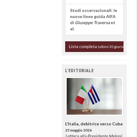
Studi osservazionali: le
nuove linee guida AIFA
di
Giuseppe Traversa
et
al.
Lista completa
(ultimi 30 giorni)
L'EDITORIALE
L'Italia, debitrice verso Cuba
25 maggio 2026
Lettera alla Presidente Meloni