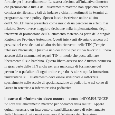
formale per l’accreditamento. La scarsa adesione all’iniziativa dimostra
che promozione e tutela dell’allattamento materno non appaiono ancora
considerate rilevanti e tali da indurre a chiari investimenti in termini di
programmazione e policy. Spesso la sola iscrizione online al sito
dell’UNICEF viene presentata come inizio di un percorso in effetti mai
iniziato. Serve invece maggiore decisione nella implementazione degli
interventi di promozione dell’allattamento materno da parte delle singole
Regioni e/o Province Autonome. Questi interventi diventano ancora più
preziosi nel caso dei nati ad alto rischio ricoverati nelle TIN (Terapie
intensive Neonatali). Questo è uno dei motivi per cui va favorito il libero
accesso della mamma nei reparti TIN in modo che possa allattare
liberamente il suo bambino. Questo libero accesso non è tuttora permesso
in gran parte delle TIN anche per una mancanza di formazione del
personale ospedaliero di ogni ordine e grado. A tale scopo la formazione
universitaria sull’allattamento deve essere sviluppata e rafforzata
specialmente nelle scuole di specializzazione di pediatria, e nel corso di
laurea in ostetricia o infermieristica pediatrica.
Il punto di riferimento deve essere il corso
dell’OMS/UNICEF
“20 ore sull’allattamento materno per operatori della salute”. Appare
quindi necessario un intervento di sensibilizzazione e di orientamento
delle Università, che passi attraverso il Ministero dell’Istruzione,