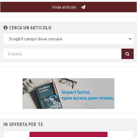
Invia articolo
CERCA UN ARTICOLO
Nel
campo
Cerca
per
titolo
IN OFFERTA PER TE