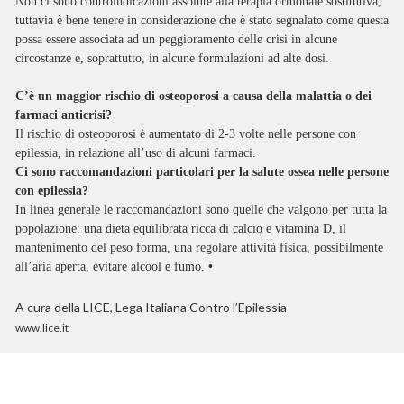
Non ci sono controindicazioni assolute alla terapia ormonale sostitutiva,
tuttavia è bene tenere in considerazione che è stato segnalato come questa
possa essere associata ad un peggioramento delle crisi in alcune
circostanze e, soprattutto, in alcune formulazioni ad alte dosi.
C’è un maggior rischio di osteoporosi a causa della malattia o dei
farmaci anticrisi?
Il rischio di osteoporosi è aumentato di 2-3 volte nelle persone con
epilessia, in relazione all’uso di alcuni farmaci.
Ci sono raccomandazioni particolari per la salute ossea nelle persone
con epilessia?
In linea generale le raccomandazioni sono quelle che valgono per tutta la
popolazione: una dieta equilibrata ricca di calcio e vitamina D, il
mantenimento del peso forma, una regolare attività fisica, possibilmente
all’aria aperta, evitare alcool e fumo.
•
A cura della LICE, Lega Italiana Contro l’Epilessia
www.lice.it