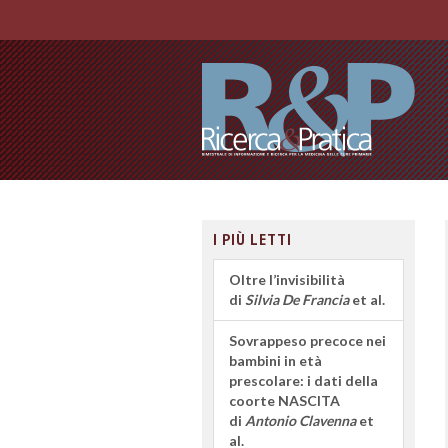
I PIÙ LETTI
Oltre l’invisibilità
di
Silvia De Francia
et al.
Sovrappeso precoce nei
bambini in età
prescolare: i dati della
coorte NASCITA
di
Antonio Clavenna
et
al.