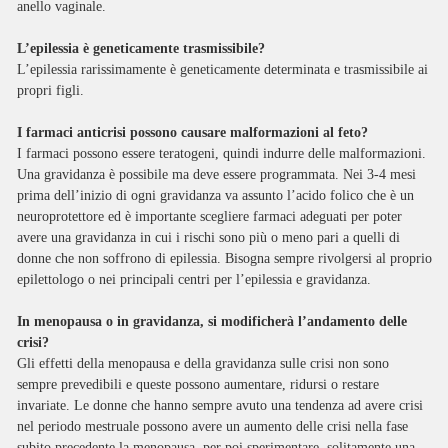
anello vaginale.
L’epilessia è geneticamente trasmissibile?
L’epilessia rarissimamente è geneticamente determinata e trasmissibile ai
propri figli.
I farmaci anticrisi possono causare malformazioni al feto?
I farmaci possono essere teratogeni, quindi indurre delle malformazioni.
Una gravidanza è possibile ma deve essere programmata. Nei 3-4 mesi
prima dell’inizio di ogni gravidanza va assunto l’acido folico che è un
neuroprotettore ed è importante scegliere farmaci adeguati per poter
avere una gravidanza in cui i rischi sono più o meno pari a quelli di
donne che non soffrono di epilessia. Bisogna sempre rivolgersi al proprio
epilettologo o nei principali centri per l’epilessia e gravidanza.
In menopausa o in gravidanza, si modificherà l’andamento delle
crisi?
Gli effetti della menopausa e della gravidanza sulle crisi non sono
sempre prevedibili e queste possono aumentare, ridursi o restare
invariate. Le donne che hanno sempre avuto una tendenza ad avere crisi
nel periodo mestruale possono avere un aumento delle crisi nella fase
subito precedente la menopausa, per poi sperimentare, solitamente una