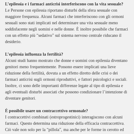
L’epilessia e i farmaci anticrisi interferiscono con la vita sessuale?
Le Persone con epilessia riportano disturbi della sfera sessuale con
maggiore frequenza. Alcuni farmaci che interferiscono con gli ormoni
sessuali sono stati implicati nel determinare una vita sessuale meno
soddisfacente negli uomini e nelle donne. È inoltre possibile che farmaci
con un effetto più “sedativo” sul sistema nervoso centrale riducano il
desiderio.
L’epilessia influenza la fertilità?
Alcuni studi hanno mostrato che donne e uomini con epilessia diventano
genitori meno frequentemente. Possono essere implicati una lieve
riduzione della fertilità, dovuta a un effetto diretto delle crisi o dei
farmaci anticrisi sugli ormoni riproduttivi, e fattori psicologici e sociali.
Inoltre, ci sono delle importanti differenze legate al tipo di epilessia e
agli eventuali disturbi associati che possono condizionare l’intenzione di
diventare genitori.
È possibile usare un contraccettivo ormonale?
I contraccettivi combinati (estroprogestinici) interagiscono con alcuni
farmaci. Questo determina una riduzione della efficacia contraccettiva.
Ciò vale non solo per la “pillola”, ma anche per le forme in cerotto ed