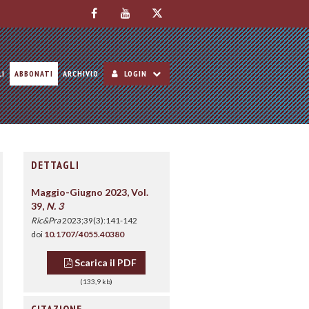
LI
ABBONATI
ARCHIVIO
LOGIN
DETTAGLI
Maggio-Giugno 2023, Vol.
39,
N. 3
Ric&Pra
2023;39(3):141-142
doi
10.1707/4055.40380
Scarica il PDF
(133,9 kb)