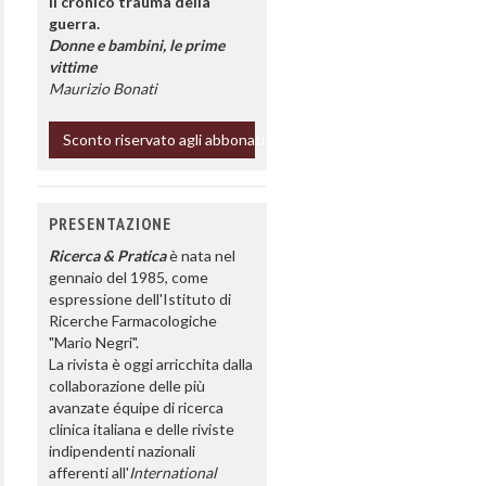
Il cronico trauma della
guerra.
Donne e bambini, le prime
vittime
Maurizio Bonati
Sconto riservato agli abbonati
PRESENTAZIONE
Ricerca & Pratica
è nata nel
gennaio del 1985, come
espressione dell'Istituto di
Ricerche Farmacologiche
"Mario Negri".
La rivista è oggi arricchita dalla
collaborazione delle più
avanzate équipe di ricerca
clinica italiana e delle riviste
indipendenti nazionali
afferenti all'
International