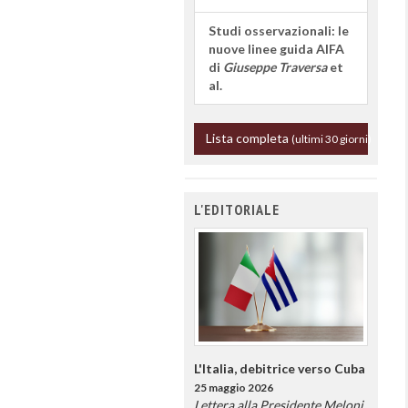
Studi osservazionali: le
nuove linee guida AIFA
di
Giuseppe Traversa
et
al.
Lista completa
(ultimi 30 giorni)
L'EDITORIALE
L'Italia, debitrice verso Cuba
25 maggio 2026
Lettera alla Presidente Meloni