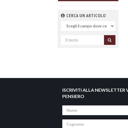
CERCA UN ARTICOLO
Nel
campo
Cerca
per
titolo
ISCRIVITI ALLA NEWSLETTER V
PENSIERO
Nome
Cognome