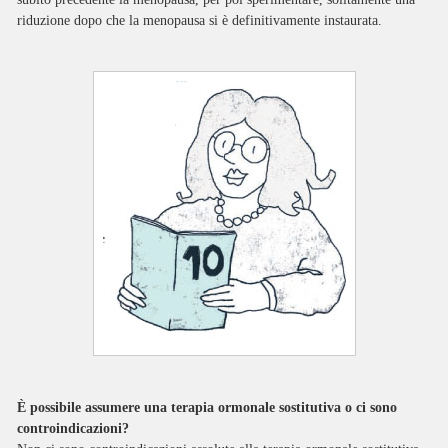
riduzione dopo che la menopausa si è definitivamente instaurata.
È possibile assumere una terapia ormonale sostitutiva o ci sono
controindicazioni?