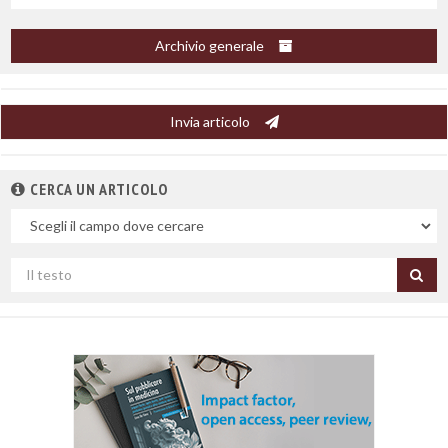
Archivio generale
Invia articolo
CERCA UN ARTICOLO
Nel
campo
Cerca
per
titolo