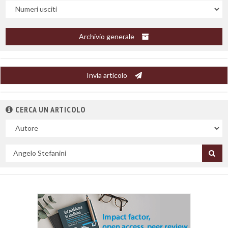
Uscite
Archivio generale
Invia articolo
CERCA UN ARTICOLO
Nel
campo
Cerca
per
titolo