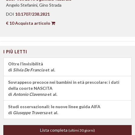
Angelo Stefanini, Gino Strada
DOI
10.1707/238.2821
€ 10 Acquista articolo
I PIÙ LETTI
Oltre l’invisibilità
di
Silvia De Francia
et al.
Sovrappeso precoce nei bambini in età prescolare: i dati
della coorte NASCITA
di
Antonio Clavenna
et al.
Studi osservazionali: le nuove linee guida AIFA
di
Giuseppe Traversa
et al.
Lista completa
(ultimi 30 giorni)