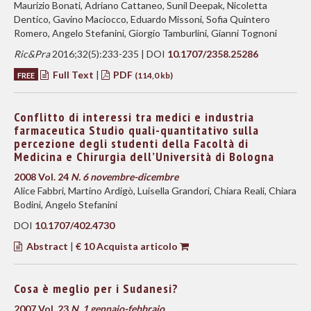
Maurizio Bonati, Adriano Cattaneo, Sunil Deepak, Nicoletta
Dentico, Gavino Maciocco, Eduardo Missoni, Sofia Quintero
Romero, Angelo Stefanini, Giorgio Tamburlini, Gianni Tognoni
Ric&Pra
2016;32(5):233-235 | DOI
10.1707/2358.25286
Full Text
|
PDF
FREE
(114,0 kb)
Conflitto di interessi tra medici e industria
farmaceutica Studio quali-quantitativo sulla
percezione degli studenti della Facoltà di
Medicina e Chirurgia dell’Università di Bologna
2008 Vol. 24
N. 6 novembre-dicembre
Alice Fabbri, Martino Ardigò, Luisella Grandori, Chiara Reali, Chiara
Bodini, Angelo Stefanini
DOI
10.1707/402.4730
Abstract
|
€ 10 Acquista articolo
Cosa è meglio per i Sudanesi?
2007 Vol. 23
N. 1 gennaio-febbraio