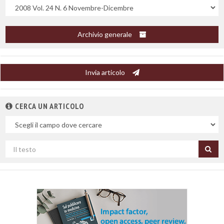
Uscite
Archivio generale
Invia articolo
CERCA UN ARTICOLO
Nel
campo
Cerca
per
titolo