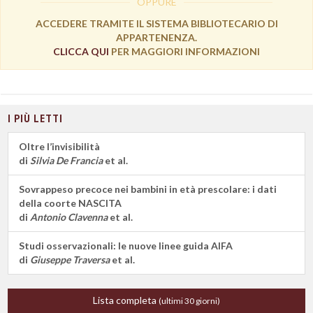
OPPURE
ACCEDERE TRAMITE IL SISTEMA BIBLIOTECARIO DI
APPARTENENZA.
CLICCA QUI
PER MAGGIORI INFORMAZIONI
I PIÙ LETTI
Oltre l’invisibilità
di
Silvia De Francia
et al.
Sovrappeso precoce nei bambini in età prescolare: i dati
della coorte NASCITA
di
Antonio Clavenna
et al.
Studi osservazionali: le nuove linee guida AIFA
di
Giuseppe Traversa
et al.
Lista completa
(ultimi 30 giorni)