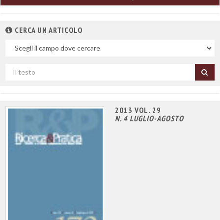
CERCA UN ARTICOLO
Nel
campo
Cerca
per
titolo
2013 VOL. 29
N. 4 LUGLIO-AGOSTO