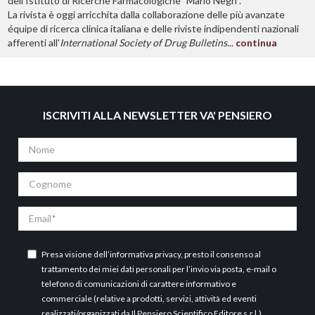
dell'Istituto di Ricerche Farmacologiche "Mario Negri".
La rivista è oggi arricchita dalla collaborazione delle più avanzate
équipe di ricerca clinica italiana e delle riviste indipendenti nazionali
afferenti all'
International Society of Drug Bulletins
...
continua
ISCRIVITI ALLA NEWSLETTER VA' PENSIERO
Nome
Cognome
Email
Presa visione dell’
informativa privacy
, presto il consenso al
trattamento dei miei dati personali per l’invio via posta, e-mail o
telefono di comunicazioni di carattere informativo e
commerciale (relative a prodotti, servizi, attività ed eventi
realizzati/organizzati da Il Pensiero Scientifico Editore s.r.l.).