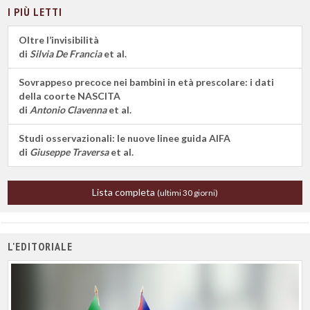
I PIÙ LETTI
Oltre l’invisibilità
di
Silvia De Francia
et al.
Sovrappeso precoce nei bambini in età prescolare: i dati
della coorte NASCITA
di
Antonio Clavenna
et al.
Studi osservazionali: le nuove linee guida AIFA
di
Giuseppe Traversa
et al.
Lista completa
(ultimi 30 giorni)
L'EDITORIALE