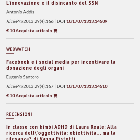
L’innovazione e il disincanto del SSN
Antonio Addis
Ric&Pra
2013;29(4):166 | DOI
10.1707/1313.14509
€ 10 Acquista articolo
WEBWATCH
Facebook e i social media per incentivare la
donazione degli organi
Eugenio Santoro
Ric&Pra
2013;29(4):167 | DOI
10.1707/1313.14510
€ 10 Acquista articolo
RECENSIONI
In classe con bimbi ADHD di Laura Reale; Alla
ricerca dell\'oggettività: obiettività... ma la
rilevanza? di Vanna Pistotti