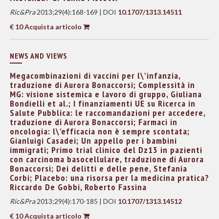
Ric&Pra
2013;29(4):168-169 | DOI
10.1707/1313.14511
€ 10 Acquista articolo
NEWS AND VIEWS
Megacombinazioni di vaccini per l\'infanzia,
traduzione di Aurora Bonaccorsi; Complessità in
MG: visione sistemica e lavoro di gruppo, Giuliana
Bondielli et al.; I finanziamenti UE su Ricerca in
Salute Pubblica: le raccomandazioni per accedere,
traduzione di Aurora Bonaccorsi; Farmaci in
oncologia: l\'efficacia non è sempre scontata;
Gianluigi Casadei; Un appello per i bambini
immigrati; Primo trial clinico del Dz13 in pazienti
con carcinoma basocellulare, traduzione di Aurora
Bonaccorsi; Dei delitti e delle pene, Stefania
Corbi; Placebo: una risorsa per la medicina pratica?
Riccardo De Gobbi, Roberto Fassina
Ric&Pra
2013;29(4):170-185 | DOI
10.1707/1313.14512
€ 10 Acquista articolo