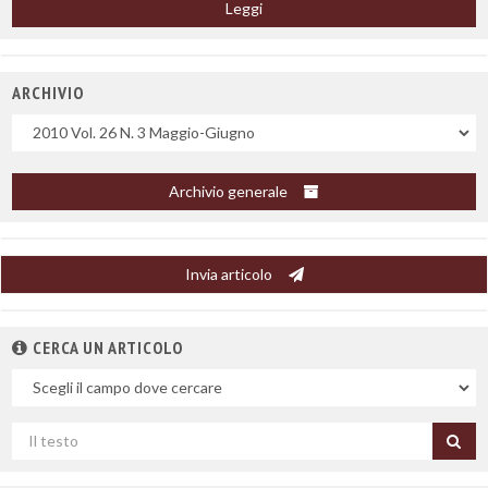
Leggi
ARCHIVIO
Uscite
Archivio generale
Invia articolo
CERCA UN ARTICOLO
Nel
campo
Cerca
per
titolo