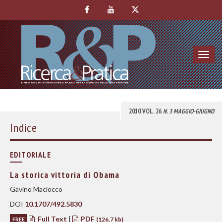
Toggl
navig
2010 VOL. 26
N. 3 MAGGIO-GIUGNO
Indice
EDITORIALE
La storica vittoria di Obama
Gavino Maciocco
DOI
10.1707/492.5830
Full Text
|
PDF
FREE
(126,7 kb)