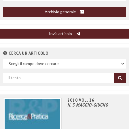
Archivio generale
Invia articolo
CERCA UN ARTICOLO
Nel
campo
Cerca
per
titolo
2010 VOL. 26
N. 3 MAGGIO-GIUGNO