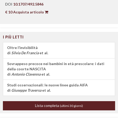
DOI
10.1707/492.5846
€ 10 Acquista articolo
I PIÙ LETTI
Oltre l’invisibilità
di
Silvia De Francia
et al.
Sovrappeso precoce nei bambini in età prescolare: i dati
della coorte NASCITA
di
Antonio Clavenna
et al.
Studi osservazionali: le nuove linee guida AIFA
di
Giuseppe Traversa
et al.
Lista completa
(ultimi 30 giorni)